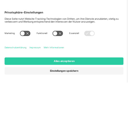
Über Uns
Unternehmensdienstleistungen
Team
Häufig gestellte Fragen
TixProtect
Wie es funktioniert
Impressum
Hotels
Allgemeine Geschäftsbedingungen
WM-Hub
Partnerprogramm
Kontakt
Büros und Support