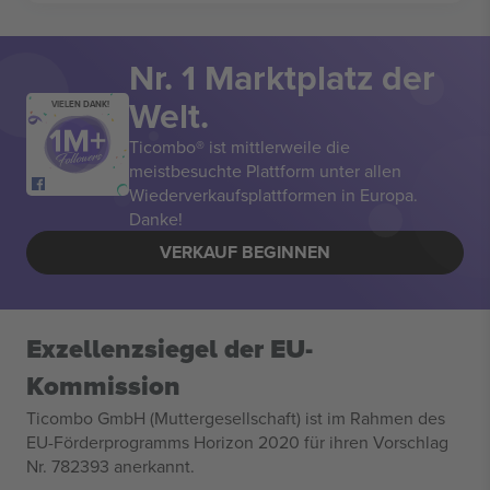
Nr. 1 Marktplatz der
Welt.
VIELEN DANK!
Ticombo® ist mittlerweile die
meistbesuchte Plattform unter allen
Wiederverkaufsplattformen in Europa.
Danke!
VERKAUF BEGINNEN
Exzellenzsiegel der EU-
Kommission
Ticombo GmbH (Muttergesellschaft) ist im Rahmen des
EU-Förderprogramms Horizon 2020 für ihren Vorschlag
Nr. 782393 anerkannt.