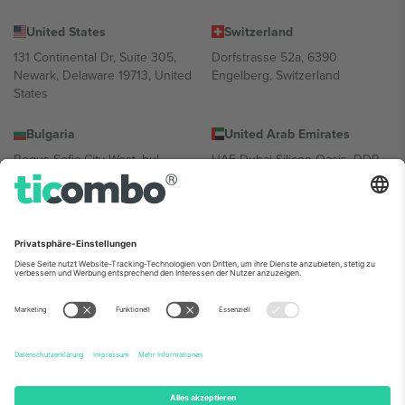
United States
Switzerland
131 Continental Dr, Suite 305,
Dorfstrasse 52a, 6390
Newark, Delaware 19713, United
Engelberg, Switzerland
States
Bulgaria
United Arab Emirates
Regus Sofia City West, bul
UAE Dubai Silicon Oasis, DDP
Totleben 53-55, 1606 Sofia,
Building A1, Office 302, Dubai,
Bulgaria
United Arab Emirates
Mexico
Av Chapultepec 360, Roma
Norte, Cuauhtémoc, 06700
Ciudad de México, CDMX,
Mexico
Die juristische Person des Plattformanbieters kann je nach
Standort, Veranstaltung und/oder Domäne variieren. Weitere
Informationen finden Sie auf der jeweiligen Veranstaltungsseite, im
Impressum und in den Allgemeinen Geschäftsbedingungen.,