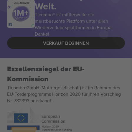
Welt.
VIELEN DANK!
Ticombo® ist mittlerweile die
meistbesuchte Plattform unter allen
Wiederverkaufsplattformen in Europa.
Danke!
VERKAUF BEGINNEN
Exzellenzsiegel der EU-
Kommission
Ticombo GmbH (Muttergesellschaft) ist im Rahmen des
EU-Förderprogramms Horizon 2020 für ihren Vorschlag
Nr. 782393 anerkannt.