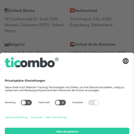
United States
Switzerland
131 Continental Dr, Suite 305,
Dorfstrasse 52a, 6390
Newark, Delaware 19713, United
Engelberg, Switzerland
States
Bulgaria
United Arab Emirates
Regus Sofia City West, bul
UAE Dubai Silicon Oasis, DDP
Totleben 53-55, 1606 Sofia,
Building A1, Office 302, Dubai,
Bulgaria
United Arab Emirates
Mexico
Av Chapultepec 360, Roma
Norte, Cuauhtémoc, 06700
Ciudad de México, CDMX,
Mexico
Die juristische Person des Plattformanbieters kann je nach
Standort, Veranstaltung und/oder Domäne variieren. Weitere
Informationen finden Sie auf der jeweiligen Veranstaltungsseite, im
Impressum und in den Allgemeinen Geschäftsbedingungen.,