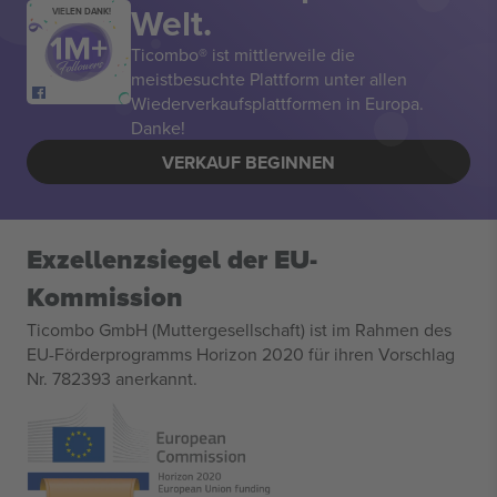
Welt.
VIELEN DANK!
Ticombo® ist mittlerweile die
meistbesuchte Plattform unter allen
Wiederverkaufsplattformen in Europa.
Danke!
VERKAUF BEGINNEN
Exzellenzsiegel der EU-
Kommission
Ticombo GmbH (Muttergesellschaft) ist im Rahmen des
EU-Förderprogramms Horizon 2020 für ihren Vorschlag
Nr. 782393 anerkannt.