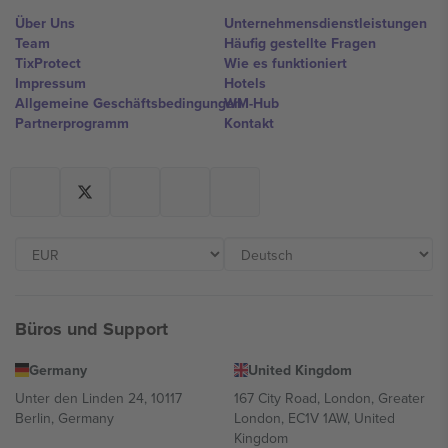
Über Uns
Unternehmensdienstleistungen
Team
Häufig gestellte Fragen
TixProtect
Wie es funktioniert
Impressum
Hotels
Allgemeine Geschäftsbedingungen
WM-Hub
Partnerprogramm
Kontakt
Büros und Support
Germany
United Kingdom
Unter den Linden 24, 10117
167 City Road, London, Greater
Berlin, Germany
London, EC1V 1AW, United
Kingdom