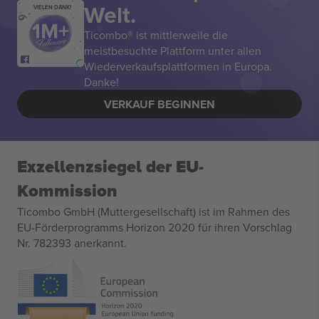
Welt.
VIELEN DANK!
Ticombo® ist mittlerweile die
meistbesuchte Plattform unter allen
Wiederverkaufsplattformen in Europa.
Danke!
VERKAUF BEGINNEN
Exzellenzsiegel der EU-
Kommission
Ticombo GmbH (Muttergesellschaft) ist im Rahmen des
EU-Förderprogramms Horizon 2020 für ihren Vorschlag
Nr. 782393 anerkannt.