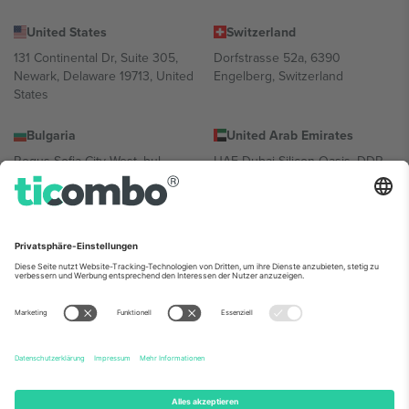
United States
Switzerland
131 Continental Dr, Suite 305,
Dorfstrasse 52a, 6390
Newark, Delaware 19713, United
Engelberg, Switzerland
States
Bulgaria
United Arab Emirates
Regus Sofia City West, bul
UAE Dubai Silicon Oasis, DDP
Totleben 53-55, 1606 Sofia,
Building A1, Office 302, Dubai,
Bulgaria
United Arab Emirates
Mexico
Av Chapultepec 360, Roma
Norte, Cuauhtémoc, 06700
Ciudad de México, CDMX,
Mexico
Die juristische Person des Plattformanbieters kann je nach
Standort, Veranstaltung und/oder Domäne variieren. Weitere
Informationen finden Sie auf der jeweiligen Veranstaltungsseite, im
Impressum und in den Allgemeinen Geschäftsbedingungen.,