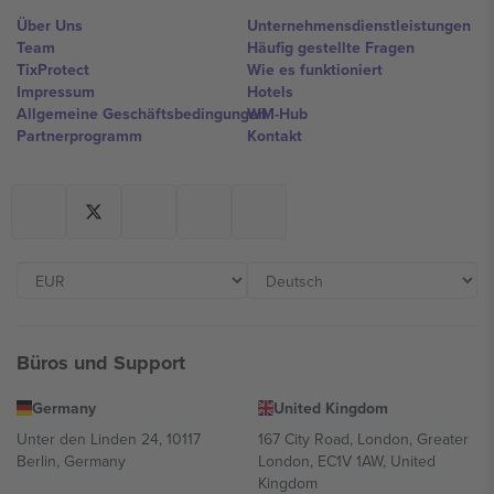
Über Uns
Unternehmensdienstleistungen
Team
Häufig gestellte Fragen
TixProtect
Wie es funktioniert
Impressum
Hotels
Allgemeine Geschäftsbedingungen
WM-Hub
Partnerprogramm
Kontakt
Büros und Support
Germany
United Kingdom
Unter den Linden 24, 10117
167 City Road, London, Greater
Berlin, Germany
London, EC1V 1AW, United
Kingdom