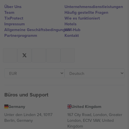
Über Uns
Unternehmensdienstleistungen
Team
Häufig gestellte Fragen
TixProtect
Wie es funktioniert
Impressum
Hotels
Allgemeine Geschäftsbedingungen
WM-Hub
Partnerprogramm
Kontakt
Büros und Support
Germany
United Kingdom
Unter den Linden 24, 10117
167 City Road, London, Greater
Berlin, Germany
London, EC1V 1AW, United
Kingdom