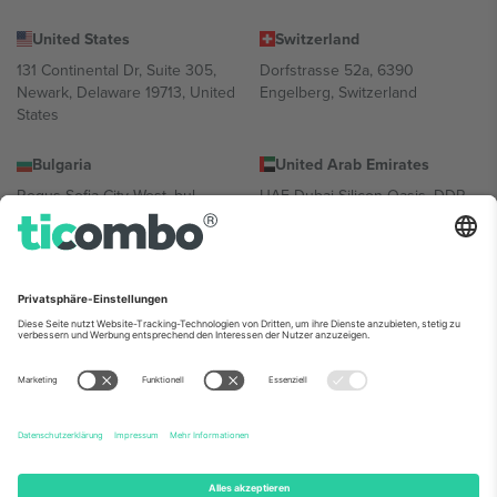
United States
Switzerland
131 Continental Dr, Suite 305,
Dorfstrasse 52a, 6390
Newark, Delaware 19713, United
Engelberg, Switzerland
States
Bulgaria
United Arab Emirates
Regus Sofia City West, bul
UAE Dubai Silicon Oasis, DDP
Totleben 53-55, 1606 Sofia,
Building A1, Office 302, Dubai,
Bulgaria
United Arab Emirates
Mexico
Av Chapultepec 360, Roma
Norte, Cuauhtémoc, 06700
Ciudad de México, CDMX,
Mexico
Die juristische Person des Plattformanbieters kann je nach
Standort, Veranstaltung und/oder Domäne variieren. Weitere
Informationen finden Sie auf der jeweiligen Veranstaltungsseite, im
Impressum und in den Allgemeinen Geschäftsbedingungen.,