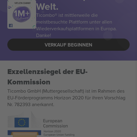
Welt.
VIELEN DANK!
Ticombo® ist mittlerweile die
meistbesuchte Plattform unter allen
Wiederverkaufsplattformen in Europa.
Danke!
VERKAUF BEGINNEN
Exzellenzsiegel der EU-
Kommission
Ticombo GmbH (Muttergesellschaft) ist im Rahmen des
EU-Förderprogramms Horizon 2020 für ihren Vorschlag
Nr. 782393 anerkannt.