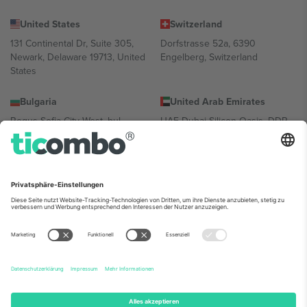
United States
Switzerland
131 Continental Dr, Suite 305,
Dorfstrasse 52a, 6390
Newark, Delaware 19713, United
Engelberg, Switzerland
States
Bulgaria
United Arab Emirates
Regus Sofia City West, bul
UAE Dubai Silicon Oasis, DDP
Totleben 53-55, 1606 Sofia,
Building A1, Office 302, Dubai,
Bulgaria
United Arab Emirates
Mexico
Av Chapultepec 360, Roma
Norte, Cuauhtémoc, 06700
Ciudad de México, CDMX,
Mexico
Die juristische Person des Plattformanbieters kann je nach
Standort, Veranstaltung und/oder Domäne variieren. Weitere
Informationen finden Sie auf der jeweiligen Veranstaltungsseite, im
Impressum und in den Allgemeinen Geschäftsbedingungen.,