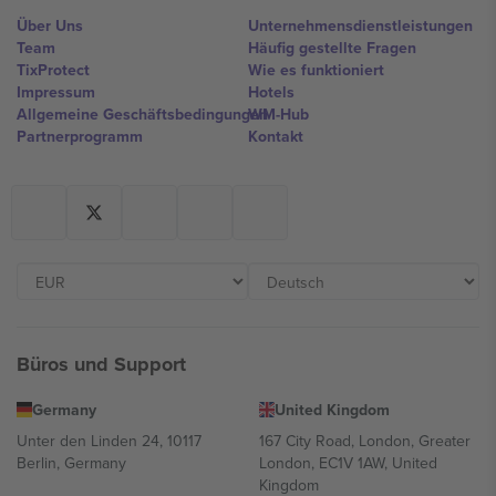
Über Uns
Unternehmensdienstleistungen
Team
Häufig gestellte Fragen
TixProtect
Wie es funktioniert
Impressum
Hotels
Allgemeine Geschäftsbedingungen
WM-Hub
Partnerprogramm
Kontakt
Büros und Support
Germany
United Kingdom
Unter den Linden 24, 10117
167 City Road, London, Greater
Berlin, Germany
London, EC1V 1AW, United
Kingdom