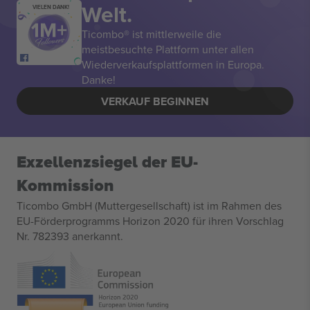
Welt.
VIELEN DANK!
Ticombo® ist mittlerweile die
meistbesuchte Plattform unter allen
Wiederverkaufsplattformen in Europa.
Danke!
VERKAUF BEGINNEN
Exzellenzsiegel der EU-
Kommission
Ticombo GmbH (Muttergesellschaft) ist im Rahmen des
EU-Förderprogramms Horizon 2020 für ihren Vorschlag
Nr. 782393 anerkannt.