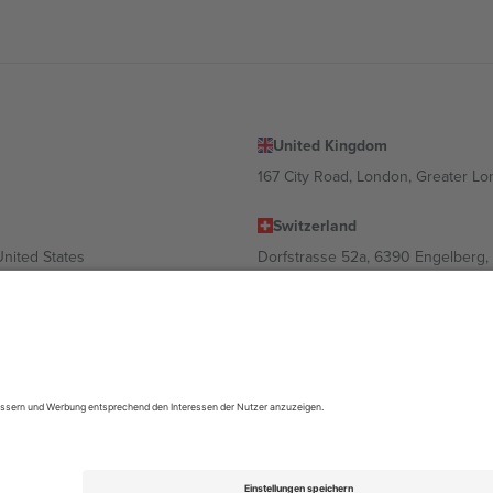
United Kingdom
167 City Road, London, Greater L
Switzerland
United States
Dorfstrasse 52a, 6390 Engelberg, 
United Arab Emirates
ulgaria
UAE Dubai Silicon Oasis, DDP Buil
 Ciudad de México, CDMX, Mexico
ach Standort, Veranstaltung und/oder Domäne variieren. Weitere Informati
gungen.,
Impressum
und
AGBs.
© 2026 Ticombo. Alle Rechte vorbehalte