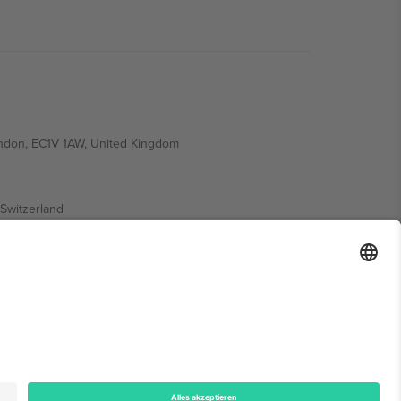
ondon, EC1V 1AW, United Kingdom
Switzerland
ding A1, Office 302, Dubai, United Arab Emirates
onen finden Sie auf der jeweiligen Veranstaltungsseite,
n.