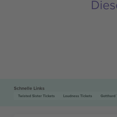
Dies
Schnelle Links
Twisted Sister
Tickets
Loudness
Tickets
Gotthard