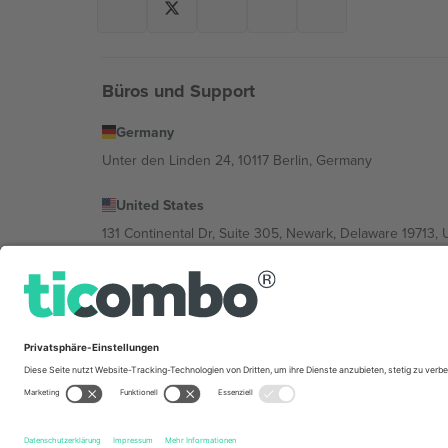
Büros und Support
Germany
Unter den Linden 24, 10117 Berlin, Germany
United States
131 Continental Dr, Suite 305, Newark, Delaware 19713, 
Bulgaria
Regus Sofia City West, bul Totleben 53-55, 1606 Sofia, B
Mexico
Av Chapultepec 360, Roma Norte, Cuauhtémoc, 06700
Die juristische Person des Plattformanbieters kann je n
im Impressum und in den Allgemeinen Geschäftsbedin