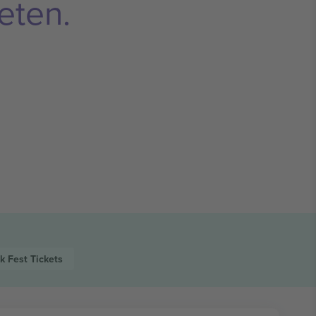
eten.
k Fest
Tickets