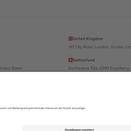
United Kingdom
167 City Road, London, Greater L
Switzerland
United States
Dorfstrasse 52a, 6390 Engelberg, 
United Arab Emirates
ulgaria
UAE Dubai Silicon Oasis, DDP Buil
 Ciudad de México, CDMX, Mexico
ach Standort, Veranstaltung und/oder Domäne variieren. Weitere Informati
gungen.,
Impressum
und
AGBs.
© 2026 Ticombo. Alle Rechte vorbehalte