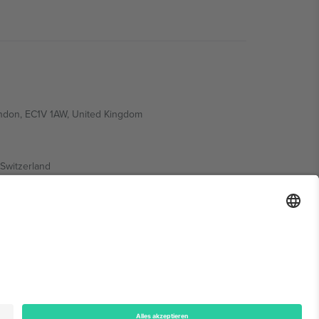
ondon, EC1V 1AW, United Kingdom
Switzerland
ding A1, Office 302, Dubai, United Arab Emirates
onen finden Sie auf der jeweiligen Veranstaltungsseite,
n.