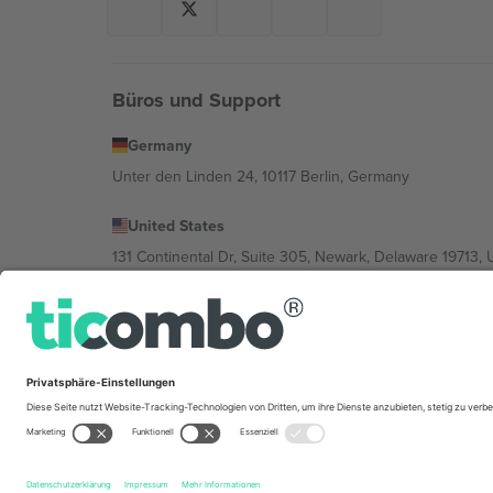
Büros und Support
Germany
Unter den Linden 24, 10117 Berlin, Germany
United States
131 Continental Dr, Suite 305, Newark, Delaware 19713, 
Bulgaria
Regus Sofia City West, bul Totleben 53-55, 1606 Sofia, B
Mexico
Av Chapultepec 360, Roma Norte, Cuauhtémoc, 06700
Die juristische Person des Plattformanbieters kann je n
im Impressum und in den Allgemeinen Geschäftsbedin