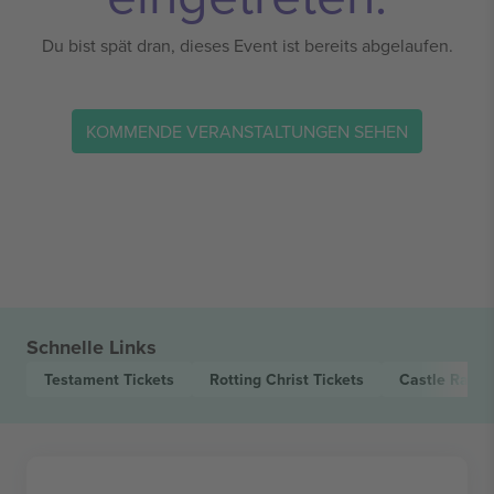
Du bist spät dran, dieses Event ist bereits abgelaufen.
KOMMENDE VERANSTALTUNGEN SEHEN
Schnelle Links
Testament
Tickets
Rotting Christ
Tickets
Castle Rat
Ti