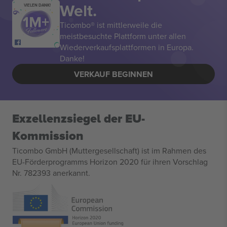
Welt.
VIELEN DANK!
Ticombo® ist mittlerweile die
meistbesuchte Plattform unter allen
Wiederverkaufsplattformen in Europa.
Danke!
VERKAUF BEGINNEN
Exzellenzsiegel der EU-
Kommission
Ticombo GmbH (Muttergesellschaft) ist im Rahmen des
EU-Förderprogramms Horizon 2020 für ihren Vorschlag
Nr. 782393 anerkannt.