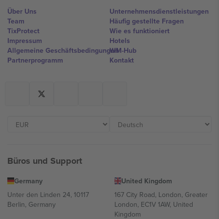
Über Uns
Unternehmensdienstleistungen
Team
Häufig gestellte Fragen
TixProtect
Wie es funktioniert
Impressum
Hotels
Allgemeine Geschäftsbedingungen
WM-Hub
Partnerprogramm
Kontakt
Büros und Support
Germany
United Kingdom
Unter den Linden 24, 10117
167 City Road, London, Greater
Berlin, Germany
London, EC1V 1AW, United
Kingdom