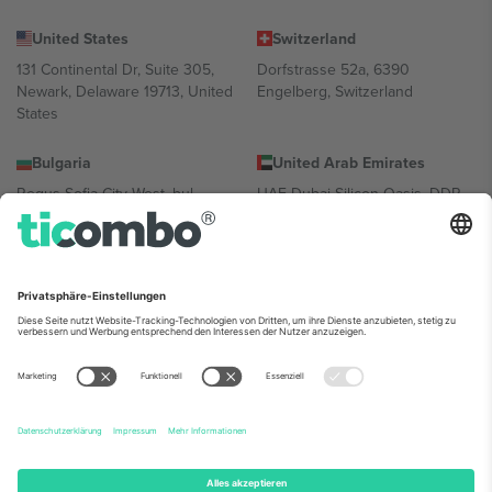
United States
Switzerland
131 Continental Dr, Suite 305,
Dorfstrasse 52a, 6390
Newark, Delaware 19713, United
Engelberg, Switzerland
States
Bulgaria
United Arab Emirates
Regus Sofia City West, bul
UAE Dubai Silicon Oasis, DDP
Totleben 53-55, 1606 Sofia,
Building A1, Office 302, Dubai,
Bulgaria
United Arab Emirates
Mexico
Av Chapultepec 360, Roma
Norte, Cuauhtémoc, 06700
Ciudad de México, CDMX,
Mexico
Die juristische Person des Plattformanbieters kann je nach
Standort, Veranstaltung und/oder Domäne variieren. Weitere
Informationen finden Sie auf der jeweiligen Veranstaltungsseite, im
Impressum und in den Allgemeinen Geschäftsbedingungen.,