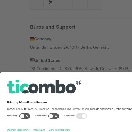
Büros und Support
Germany
Unter den Linden 24, 10117 Berlin, Germany
United States
131 Continental Dr, Suite 305, Newark, Delaware 19713, 
Bulgaria
Regus Sofia City West, bul Totleben 53-55, 1606 Sofia, B
Mexico
Av Chapultepec 360, Roma Norte, Cuauhtémoc, 06700
Die juristische Person des Plattformanbieters kann je n
im Impressum und in den Allgemeinen Geschäftsbedin