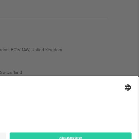
ondon, EC1V 1AW, United Kingdom
Switzerland
ding A1, Office 302, Dubai, United Arab Emirates
onen finden Sie auf der jeweiligen Veranstaltungsseite,
n.