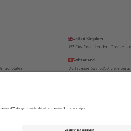
United Kingdom
167 City Road, London, Greater L
Switzerland
United States
Dorfstrasse 52a, 6390 Engelberg, 
United Arab Emirates
ulgaria
UAE Dubai Silicon Oasis, DDP Buil
 Ciudad de México, CDMX, Mexico
ach Standort, Veranstaltung und/oder Domäne variieren. Weitere Informati
gungen.,
Impressum
und
AGBs.
© 2026 Ticombo. Alle Rechte vorbehalte