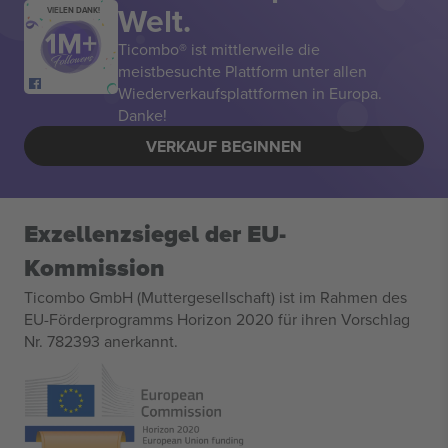
Welt.
VIELEN DANK!
Ticombo® ist mittlerweile die
meistbesuchte Plattform unter allen
Wiederverkaufsplattformen in Europa.
Danke!
VERKAUF BEGINNEN
Exzellenzsiegel der EU-
Kommission
Ticombo GmbH (Muttergesellschaft) ist im Rahmen des
EU-Förderprogramms Horizon 2020 für ihren Vorschlag
Nr. 782393 anerkannt.