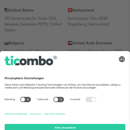
United States
Switzerland
131 Continental Dr, Suite 305,
Dorfstrasse 52a, 6390
Newark, Delaware 19713, United
Engelberg, Switzerland
States
Bulgaria
United Arab Emirates
Regus Sofia City West, bul
UAE Dubai Silicon Oasis, DDP
Totleben 53-55, 1606 Sofia,
Building A1, Office 302, Dubai,
Bulgaria
United Arab Emirates
Mexico
Av Chapultepec 360, Roma
Norte, Cuauhtémoc, 06700
Ciudad de México, CDMX,
Mexico
Die juristische Person des Plattformanbieters kann je nach
Standort, Veranstaltung und/oder Domäne variieren. Weitere
Informationen finden Sie auf der jeweiligen Veranstaltungsseite, im
Impressum und in den Allgemeinen Geschäftsbedingungen.,