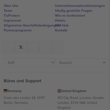
Über Uns
Unternehmensdienstleistungen
Team
Häufig gestellte Fragen
TixProtect
Wie es funktioniert
Impressum
Hotels
Allgemeine Geschäftsbedingungen
WM-Hub
Partnerprogramm
Kontakt
Büros und Support
Germany
United Kingdom
Unter den Linden 24, 10117
167 City Road, London, Greater
Berlin, Germany
London, EC1V 1AW, United
Kingdom