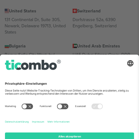
United States
Switzerland
131 Continental Dr, Suite 305,
Dorfstrasse 52a, 6390
Newark, Delaware 19713, United
Engelberg, Switzerland
States
Bulgaria
United Arab Emirates
Regus Sofia City West, bul
UAE Dubai Silicon Oasis, DDP
Totleben 53-55, 1606 Sofia,
Building A1, Office 302, Dubai,
Bulgaria
United Arab Emirates
Mexico
Av Chapultepec 360, Roma
Norte, Cuauhtémoc, 06700
Ciudad de México, CDMX,
Mexico
Die juristische Person des Plattformanbieters kann je nach
Standort, Veranstaltung und/oder Domäne variieren. Weitere
Informationen finden Sie auf der jeweiligen Veranstaltungsseite, im
Impressum und in den Allgemeinen Geschäftsbedingungen.,