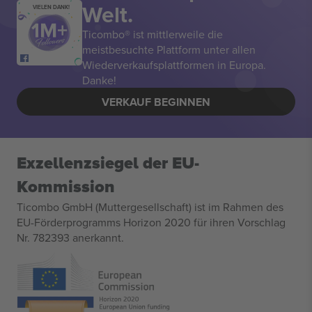
Welt.
VIELEN DANK!
Ticombo® ist mittlerweile die
meistbesuchte Plattform unter allen
Wiederverkaufsplattformen in Europa.
Danke!
VERKAUF BEGINNEN
Exzellenzsiegel der EU-
Kommission
Ticombo GmbH (Muttergesellschaft) ist im Rahmen des
EU-Förderprogramms Horizon 2020 für ihren Vorschlag
Nr. 782393 anerkannt.