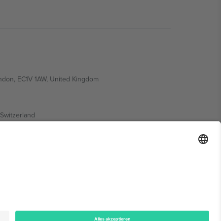
ondon, EC1V 1AW, United Kingdom
Switzerland
ding A1, Office 302, Dubai, United Arab Emirates
onen finden Sie auf der jeweiligen Veranstaltungsseite,
n.