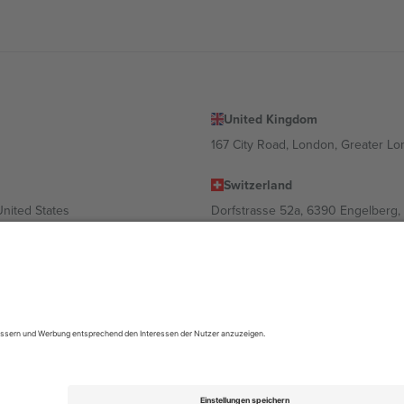
United Kingdom
167 City Road, London, Greater L
Switzerland
United States
Dorfstrasse 52a, 6390 Engelberg, 
United Arab Emirates
ulgaria
UAE Dubai Silicon Oasis, DDP Buil
 Ciudad de México, CDMX, Mexico
ach Standort, Veranstaltung und/oder Domäne variieren. Weitere Informati
gungen.,
Impressum
und
AGBs.
© 2026 Ticombo. Alle Rechte vorbehalte