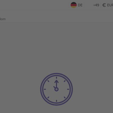
DE
+49
EU
gdom