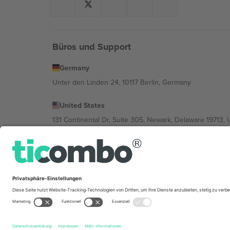
Büros und Support
Germany
Unter den Linden 24, 10117 Berlin, Germany
United States
131 Continental Dr, Suite 305, Newark, Delaware 19713, 
Bulgaria
Regus Sofia City West, bul Totleben 53-55, 1606 Sofia, B
Mexico
Av Chapultepec 360, Roma Norte, Cuauhtémoc, 06700
Die juristische Person des Plattformanbieters kann je n
im Impressum und in den Allgemeinen Geschäftsbedin