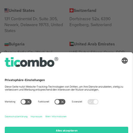
United States
Switzerland
131 Continental Dr, Suite 305,
Dorfstrasse 52a, 6390
Newark, Delaware 19713, United
Engelberg, Switzerland
States
Bulgaria
United Arab Emirates
Regus Sofia City West, bul
UAE Dubai Silicon Oasis, DDP
Totleben 53-55, 1606 Sofia,
Building A1, Office 302, Dubai,
Bulgaria
United Arab Emirates
Mexico
Av Chapultepec 360, Roma
Norte, Cuauhtémoc, 06700
Ciudad de México, CDMX,
Mexico
Die juristische Person des Plattformanbieters kann je nach
Standort, Veranstaltung und/oder Domäne variieren. Weitere
Informationen finden Sie auf der jeweiligen Veranstaltungsseite, im
Impressum und in den Allgemeinen Geschäftsbedingungen.,