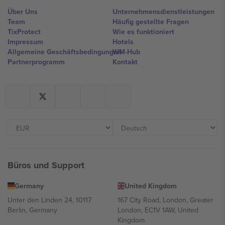
Über Uns
Unternehmensdienstleistungen
Team
Häufig gestellte Fragen
TixProtect
Wie es funktioniert
Impressum
Hotels
Allgemeine Geschäftsbedingungen
WM-Hub
Partnerprogramm
Kontakt
Büros und Support
Germany
United Kingdom
Unter den Linden 24, 10117
167 City Road, London, Greater
Berlin, Germany
London, EC1V 1AW, United
Kingdom