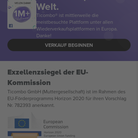
Welt.
VIELEN DANK!
Ticombo® ist mittlerweile die
meistbesuchte Plattform unter allen
Wiederverkaufsplattformen in Europa.
Danke!
VERKAUF BEGINNEN
Exzellenzsiegel der EU-
Kommission
Ticombo GmbH (Muttergesellschaft) ist im Rahmen des
EU-Förderprogramms Horizon 2020 für ihren Vorschlag
Nr. 782393 anerkannt.