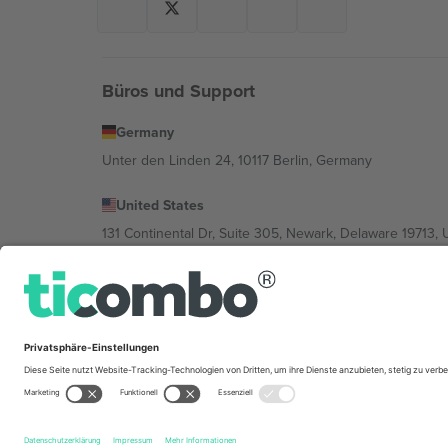
Büros und Support
Germany
Unter den Linden 24, 10117 Berlin, Germany
United States
131 Continental Dr, Suite 305, Newark, Delaware 19713, 
Bulgaria
Regus Sofia City West, bul Totleben 53-55, 1606 Sofia, B
Mexico
Av Chapultepec 360, Roma Norte, Cuauhtémoc, 06700
Die juristische Person des Plattformanbieters kann je n
im Impressum und in den Allgemeinen Geschäftsbedin