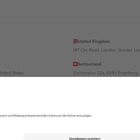
United Kingdom
167 City Road, London, Greater L
Switzerland
United States
Dorfstrasse 52a, 6390 Engelberg, 
United Arab Emirates
ulgaria
UAE Dubai Silicon Oasis, DDP Buil
 Ciudad de México, CDMX, Mexico
ach Standort, Veranstaltung und/oder Domäne variieren. Weitere Informati
gungen.,
Impressum
und
AGBs.
© 2026 Ticombo. Alle Rechte vorbehalte