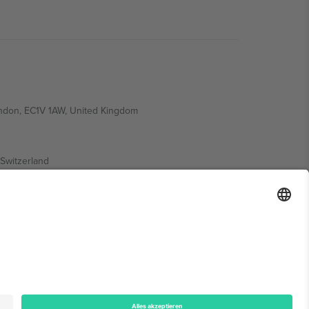
ondon, EC1V 1AW, United Kingdom
Switzerland
ding A1, Office 302, Dubai, United Arab Emirates
onen finden Sie auf der jeweiligen Veranstaltungsseite,
n.