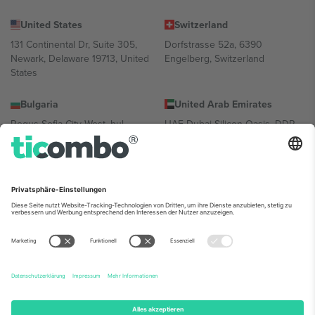
United States
Switzerland
131 Continental Dr, Suite 305,
Dorfstrasse 52a, 6390
Newark, Delaware 19713, United
Engelberg, Switzerland
States
Bulgaria
United Arab Emirates
Regus Sofia City West, bul
UAE Dubai Silicon Oasis, DDP
Totleben 53-55, 1606 Sofia,
Building A1, Office 302, Dubai,
Bulgaria
United Arab Emirates
Mexico
Av Chapultepec 360, Roma
Norte, Cuauhtémoc, 06700
Ciudad de México, CDMX,
Mexico
Die juristische Person des Plattformanbieters kann je nach
Standort, Veranstaltung und/oder Domäne variieren. Weitere
Informationen finden Sie auf der jeweiligen Veranstaltungsseite, im
Impressum und in den Allgemeinen Geschäftsbedingungen.,