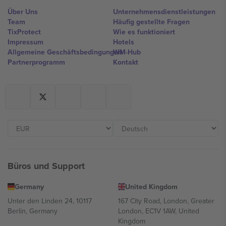
Über Uns
Unternehmensdienstleistungen
Team
Häufig gestellte Fragen
TixProtect
Wie es funktioniert
Impressum
Hotels
Allgemeine Geschäftsbedingungen
WM-Hub
Partnerprogramm
Kontakt
Büros und Support
Germany
United Kingdom
Unter den Linden 24, 10117
167 City Road, London, Greater
Berlin, Germany
London, EC1V 1AW, United
Kingdom