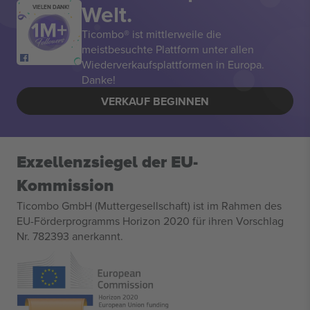
Welt.
VIELEN DANK!
Ticombo® ist mittlerweile die
meistbesuchte Plattform unter allen
Wiederverkaufsplattformen in Europa.
Danke!
VERKAUF BEGINNEN
Exzellenzsiegel der EU-
Kommission
Ticombo GmbH (Muttergesellschaft) ist im Rahmen des
EU-Förderprogramms Horizon 2020 für ihren Vorschlag
Nr. 782393 anerkannt.