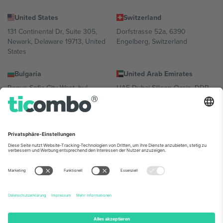
United States
Switzerland
131 Continental Dr, Suite 305,
Dorfstrasse 52a, 6390
Newark, Delaware 19713, United
Engelberg, Switzerland
States
Bulgaria
United Arab Emirates
Regus Sofia City West, bul
UAE Dubai Silicon Oasis, DDP
Totleben 53-55, 1606 Sofia,
Building A1, Office 302, Dubai,
Bulgaria
United Arab Emirates
Mexico
Av Chapultepec 360, Roma
Norte, Cuauhtémoc, 06700
Ciudad de México, CDMX,
Mexico
Die juristische Person des Plattformanbieters kann je nach
Standort, Veranstaltung und/oder Domäne variieren. Weitere
Informationen finden Sie auf der jeweiligen Veranstaltungsseite, im
Impressum und in den Allgemeinen Geschäftsbedingungen.,