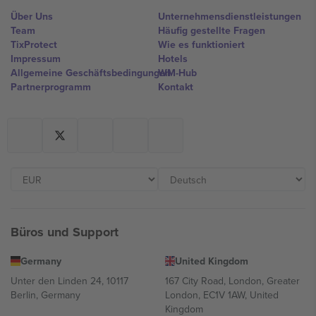
Über Uns
Unternehmensdienstleistungen
Team
Häufig gestellte Fragen
TixProtect
Wie es funktioniert
Impressum
Hotels
Allgemeine Geschäftsbedingungen
WM-Hub
Partnerprogramm
Kontakt
Büros und Support
Germany
United Kingdom
Unter den Linden 24, 10117
167 City Road, London, Greater
Berlin, Germany
London, EC1V 1AW, United
Kingdom