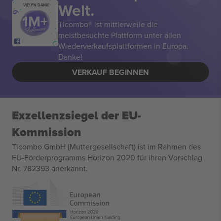
Welt.
VIELEN DANK!
Ticombo® ist mittlerweile die
meistbesuchte Plattform unter allen
Wiederverkaufsplattformen in Europa.
Danke!
VERKAUF BEGINNEN
Exzellenzsiegel der EU-
Kommission
Ticombo GmbH (Muttergesellschaft) ist im Rahmen des
EU-Förderprogramms Horizon 2020 für ihren Vorschlag
Nr. 782393 anerkannt.