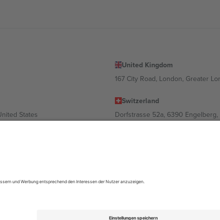
United Kingdom
167 City Road, London, Greater L
Switzerland
United States
Dorfstrasse 52a, 6390 Engelberg, 
United Arab Emirates
ulgaria
UAE Dubai Silicon Oasis, DDP Buil
 Ciudad de México, CDMX, Mexico
ach Standort, Veranstaltung und/oder Domäne variieren. Weitere Informati
gungen.,
Impressum
und
AGBs.
© 2026 Ticombo. Alle Rechte vorbehalte