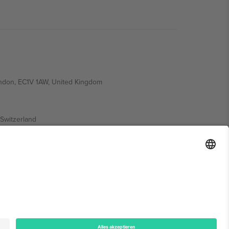
ondon, EC1V 1AW, United Kingdom
Switzerland
ding A1, Office 302, Dubai, United Arab Emirates
onen finden Sie auf der jeweiligen Veranstaltungsseite,
n.