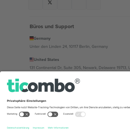
Büros und Support
Germany
Unter den Linden 24, 10117 Berlin, Germany
United States
131 Continental Dr, Suite 305, Newark, Delaware 19713, 
Bulgaria
Regus Sofia City West, bul Totleben 53-55, 1606 Sofia, B
Mexico
Av Chapultepec 360, Roma Norte, Cuauhtémoc, 06700
Die juristische Person des Plattformanbieters kann je n
im Impressum und in den Allgemeinen Geschäftsbedin