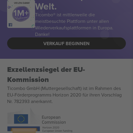
Welt.
VIELEN DANK!
Ticombo® ist mittlerweile die
meistbesuchte Plattform unter allen
Wiederverkaufsplattformen in Europa.
Danke!
VERKAUF BEGINNEN
Exzellenzsiegel der EU-
Kommission
Ticombo GmbH (Muttergesellschaft) ist im Rahmen des
EU-Förderprogramms Horizon 2020 für ihren Vorschlag
Nr. 782393 anerkannt.