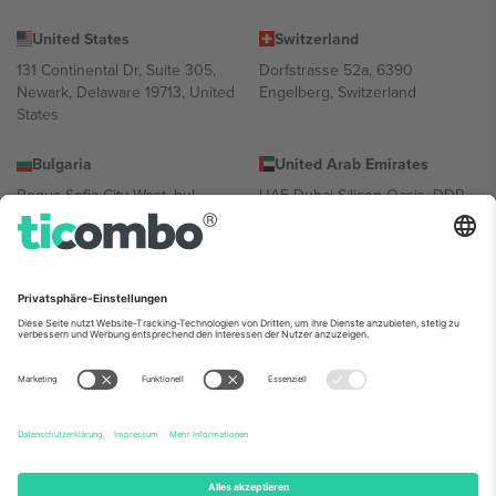
United States
Switzerland
131 Continental Dr, Suite 305,
Dorfstrasse 52a, 6390
Newark, Delaware 19713, United
Engelberg, Switzerland
States
Bulgaria
United Arab Emirates
Regus Sofia City West, bul
UAE Dubai Silicon Oasis, DDP
Totleben 53-55, 1606 Sofia,
Building A1, Office 302, Dubai,
Bulgaria
United Arab Emirates
Mexico
Av Chapultepec 360, Roma
Norte, Cuauhtémoc, 06700
Ciudad de México, CDMX,
Mexico
Die juristische Person des Plattformanbieters kann je nach
Standort, Veranstaltung und/oder Domäne variieren. Weitere
Informationen finden Sie auf der jeweiligen Veranstaltungsseite, im
Impressum und in den Allgemeinen Geschäftsbedingungen.,