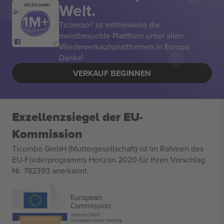
Welt.
VIELEN DANK!
Ticombo® ist mittlerweile die
meistbesuchte Plattform unter allen
Wiederverkaufsplattformen in Europa.
Danke!
VERKAUF BEGINNEN
Exzellenzsiegel der EU-
Kommission
Ticombo GmbH (Muttergesellschaft) ist im Rahmen des
EU-Förderprogramms Horizon 2020 für ihren Vorschlag
Nr. 782393 anerkannt.