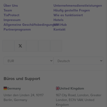
Über Uns
Unternehmensdienstleistungen
Team
Häufig gestellte Fragen
TixProtect
Wie es funktioniert
Impressum
Hotels
Allgemeine Geschäftsbedingungen
WM-Hub
Partnerprogramm
Kontakt
Büros und Support
Germany
United Kingdom
Unter den Linden 24, 10117
167 City Road, London, Greater
Berlin, Germany
London, EC1V 1AW, United
Kingdom