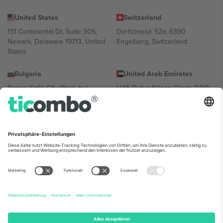
United States
Switzerland
131 Continental Dr, Suite 305,
Dorfstrasse 52a, 6390
Newark, Delaware 19713, United
Engelberg, Switzerland
States
Bulgaria
United Arab Emirates
Regus Sofia City West, bul
UAE Dubai Silicon Oasis, DDP
Totleben 53-55, 1606 Sofia,
Building A1, Office 302, Dubai,
Bulgaria
United Arab Emirates
Mexico
Av Chapultepec 360, Roma
Norte, Cuauhtémoc, 06700
Ciudad de México, CDMX,
Mexico
Die juristische Person des Plattformanbieters kann je nach
Standort, Veranstaltung und/oder Domäne variieren. Weitere
Informationen finden Sie auf der jeweiligen Veranstaltungsseite, im
Impressum und in den Allgemeinen Geschäftsbedingungen.,