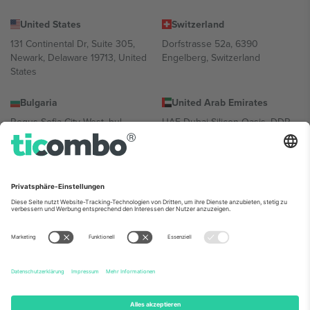
United States
Switzerland
131 Continental Dr, Suite 305,
Dorfstrasse 52a, 6390
Newark, Delaware 19713, United
Engelberg, Switzerland
States
Bulgaria
United Arab Emirates
Regus Sofia City West, bul
UAE Dubai Silicon Oasis, DDP
Totleben 53-55, 1606 Sofia,
Building A1, Office 302, Dubai,
Bulgaria
United Arab Emirates
Mexico
Av Chapultepec 360, Roma
Norte, Cuauhtémoc, 06700
Ciudad de México, CDMX,
Mexico
Die juristische Person des Plattformanbieters kann je nach
Standort, Veranstaltung und/oder Domäne variieren. Weitere
Informationen finden Sie auf der jeweiligen Veranstaltungsseite, im
Impressum und in den Allgemeinen Geschäftsbedingungen.,