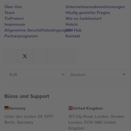
Über Uns
Unternehmensdienstleistungen
Team
Häufig gestellte Fragen
TixProtect
Wie es funktioniert
Impressum
Hotels
Allgemeine Geschäftsbedingungen
WM-Hub
Partnerprogramm
Kontakt
Büros und Support
Germany
United Kingdom
Unter den Linden 24, 10117
167 City Road, London, Greater
Berlin, Germany
London, EC1V 1AW, United
Kingdom