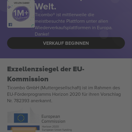
Welt.
VIELEN DANK!
Ticombo® ist mittlerweile die
meistbesuchte Plattform unter allen
Wiederverkaufsplattformen in Europa.
Danke!
VERKAUF BEGINNEN
Exzellenzsiegel der EU-
Kommission
Ticombo GmbH (Muttergesellschaft) ist im Rahmen des
EU-Förderprogramms Horizon 2020 für ihren Vorschlag
Nr. 782393 anerkannt.