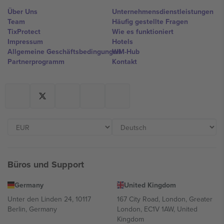
Über Uns
Unternehmensdienstleistungen
Team
Häufig gestellte Fragen
TixProtect
Wie es funktioniert
Impressum
Hotels
Allgemeine Geschäftsbedingungen
WM-Hub
Partnerprogramm
Kontakt
Büros und Support
Germany
United Kingdom
Unter den Linden 24, 10117
167 City Road, London, Greater
Berlin, Germany
London, EC1V 1AW, United
Kingdom