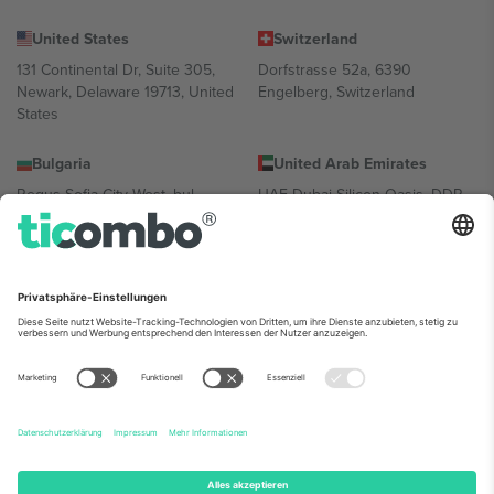
United States
Switzerland
131 Continental Dr, Suite 305,
Dorfstrasse 52a, 6390
Newark, Delaware 19713, United
Engelberg, Switzerland
States
Bulgaria
United Arab Emirates
Regus Sofia City West, bul
UAE Dubai Silicon Oasis, DDP
Totleben 53-55, 1606 Sofia,
Building A1, Office 302, Dubai,
Bulgaria
United Arab Emirates
Mexico
Av Chapultepec 360, Roma
Norte, Cuauhtémoc, 06700
Ciudad de México, CDMX,
Mexico
Die juristische Person des Plattformanbieters kann je nach
Standort, Veranstaltung und/oder Domäne variieren. Weitere
Informationen finden Sie auf der jeweiligen Veranstaltungsseite, im
Impressum und in den Allgemeinen Geschäftsbedingungen.,