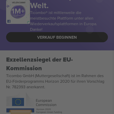
Welt.
VIELEN DANK!
Ticombo® ist mittlerweile die
meistbesuchte Plattform unter allen
Wiederverkaufsplattformen in Europa.
Danke!
VERKAUF BEGINNEN
Exzellenzsiegel der EU-
Kommission
Ticombo GmbH (Muttergesellschaft) ist im Rahmen des
EU-Förderprogramms Horizon 2020 für ihren Vorschlag
Nr. 782393 anerkannt.