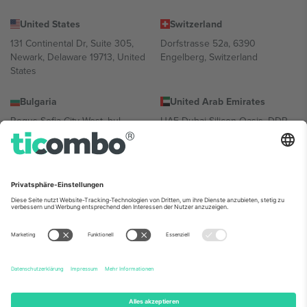
United States
Switzerland
131 Continental Dr, Suite 305,
Dorfstrasse 52a, 6390
Newark, Delaware 19713, United
Engelberg, Switzerland
States
Bulgaria
United Arab Emirates
Regus Sofia City West, bul
UAE Dubai Silicon Oasis, DDP
Totleben 53-55, 1606 Sofia,
Building A1, Office 302, Dubai,
Bulgaria
United Arab Emirates
Mexico
Av Chapultepec 360, Roma
Norte, Cuauhtémoc, 06700
Ciudad de México, CDMX,
Mexico
Die juristische Person des Plattformanbieters kann je nach
Standort, Veranstaltung und/oder Domäne variieren. Weitere
Informationen finden Sie auf der jeweiligen Veranstaltungsseite, im
Impressum und in den Allgemeinen Geschäftsbedingungen.,