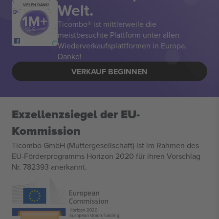
Welt.
VIELEN DANK!
Ticombo® ist mittlerweile die
meistbesuchte Plattform unter allen
Wiederverkaufsplattformen in Europa.
Danke!
VERKAUF BEGINNEN
Exzellenzsiegel der EU-
Kommission
Ticombo GmbH (Muttergesellschaft) ist im Rahmen des
EU-Förderprogramms Horizon 2020 für ihren Vorschlag
Nr. 782393 anerkannt.