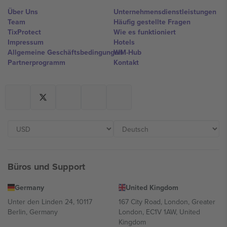
Über Uns
Unternehmensdienstleistungen
Team
Häufig gestellte Fragen
TixProtect
Wie es funktioniert
Impressum
Hotels
Allgemeine Geschäftsbedingungen
WM-Hub
Partnerprogramm
Kontakt
Büros und Support
Germany
United Kingdom
Unter den Linden 24, 10117
167 City Road, London, Greater
Berlin, Germany
London, EC1V 1AW, United
Kingdom