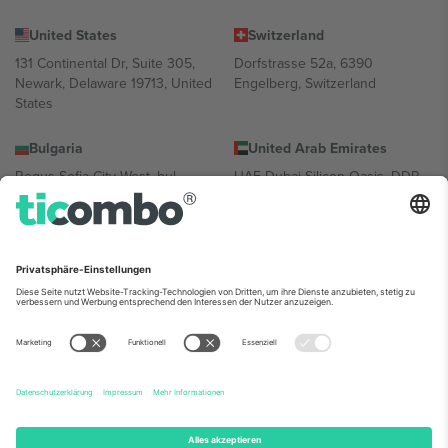
United States
Switzerland
131 Continental Dr, Suite 305,
Dorfstrasse 52a, 6390
Newark, Delaware 19713, United
Engelberg, Switzerland
States
Bulgaria
United Arab Emirates
Regus Sofia City West, bul
UAE Dubai Silicon Oasis, DDP
Totleben 53-55, 1606 Sofia,
Building A1, Office 302, Dubai,
Bulgaria
United Arab Emirates
Mexico
Av Chapultepec 360, Roma
Norte, Cuauhtémoc, 06700
Ciudad de México, CDMX,
Mexico
Die juristische Person des Plattformanbieters kann je nach
Standort, Veranstaltung und/oder Domäne variieren. Weitere
Informationen finden Sie auf der jeweiligen Veranstaltungsseite, im
Impressum und in den Allgemeinen Geschäftsbedingungen.,