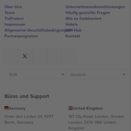
Über Uns
Unternehmensdienstleistungen
Team
Häufig gestellte Fragen
TixProtect
Wie es funktioniert
Impressum
Hotels
Allgemeine Geschäftsbedingungen
WM-Hub
Partnerprogramm
Kontakt
Büros und Support
Germany
United Kingdom
Unter den Linden 24, 10117
167 City Road, London, Greater
Berlin, Germany
London, EC1V 1AW, United
Kingdom