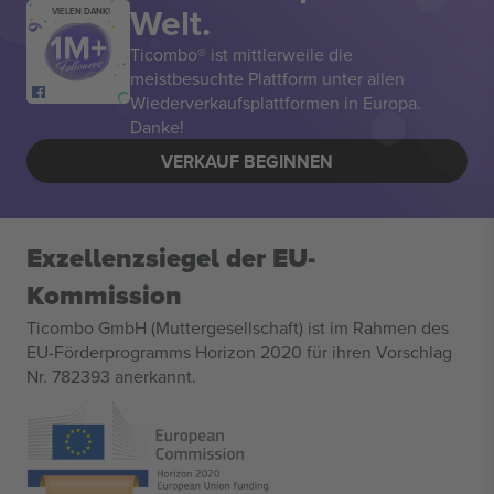
Welt.
VIELEN DANK!
Ticombo® ist mittlerweile die
meistbesuchte Plattform unter allen
Wiederverkaufsplattformen in Europa.
Danke!
VERKAUF BEGINNEN
Exzellenzsiegel der EU-
Kommission
Ticombo GmbH (Muttergesellschaft) ist im Rahmen des
EU-Förderprogramms Horizon 2020 für ihren Vorschlag
Nr. 782393 anerkannt.