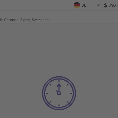
DE
+1
USD
de Gèronde,
Sierre, Switzerland