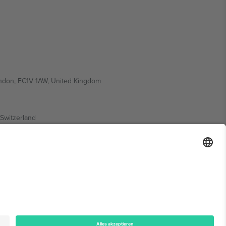
ondon, EC1V 1AW, United Kingdom
Switzerland
ding A1, Office 302, Dubai, United Arab Emirates
onen finden Sie auf der jeweiligen Veranstaltungsseite,
n.