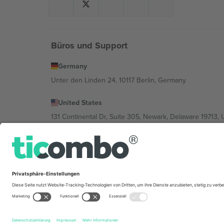
Büros und Support
Germany
Unter den Linden 24, 10117 Berlin, Germany
United States
131 Continental Dr, Suite 305, Newark, Delaware 19713, 
Bulgaria
Regus Sofia City West, bul Totleben 53-55, 1606 Sofia, B
Mexico
Av Chapultepec 360, Roma Norte, Cuauhtémoc, 06700
Die juristische Person des Plattformanbieters kann je n
im Impressum und in den Allgemeinen Geschäftsbedin