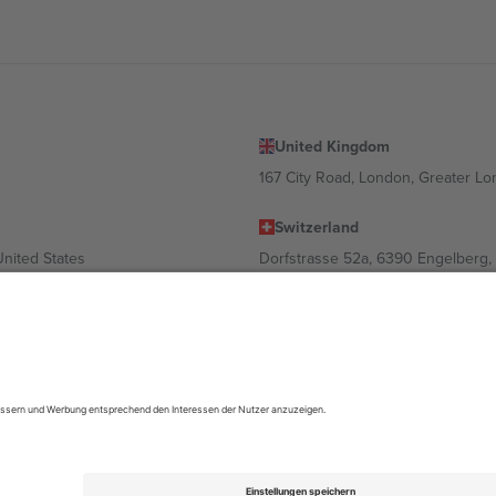
United Kingdom
167 City Road, London, Greater L
Switzerland
United States
Dorfstrasse 52a, 6390 Engelberg, 
United Arab Emirates
ulgaria
UAE Dubai Silicon Oasis, DDP Buil
 Ciudad de México, CDMX, Mexico
ach Standort, Veranstaltung und/oder Domäne variieren. Weitere Informati
gungen.,
Impressum
und
AGBs.
© 2026 Ticombo. Alle Rechte vorbehalte