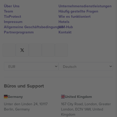
Über Uns
Unternehmensdienstleistungen
Team
Häufig gestellte Fragen
TixProtect
Wie es funktioniert
Impressum
Hotels
Allgemeine Geschäftsbedingungen
WM-Hub
Partnerprogramm
Kontakt
Büros und Support
Germany
United Kingdom
Unter den Linden 24, 10117
167 City Road, London, Greater
Berlin, Germany
London, EC1V 1AW, United
Kingdom