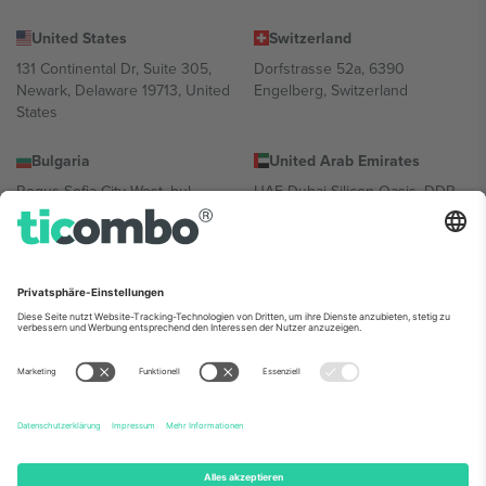
United States
Switzerland
131 Continental Dr, Suite 305,
Dorfstrasse 52a, 6390
Newark, Delaware 19713, United
Engelberg, Switzerland
States
Bulgaria
United Arab Emirates
Regus Sofia City West, bul
UAE Dubai Silicon Oasis, DDP
Totleben 53-55, 1606 Sofia,
Building A1, Office 302, Dubai,
Bulgaria
United Arab Emirates
Mexico
Av Chapultepec 360, Roma
Norte, Cuauhtémoc, 06700
Ciudad de México, CDMX,
Mexico
Die juristische Person des Plattformanbieters kann je nach
Standort, Veranstaltung und/oder Domäne variieren. Weitere
Informationen finden Sie auf der jeweiligen Veranstaltungsseite, im
Impressum und in den Allgemeinen Geschäftsbedingungen.,