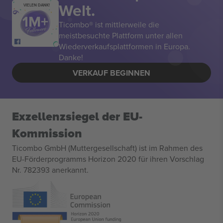
Welt.
VIELEN DANK!
Ticombo® ist mittlerweile die
meistbesuchte Plattform unter allen
Wiederverkaufsplattformen in Europa.
Danke!
VERKAUF BEGINNEN
Exzellenzsiegel der EU-
Kommission
Ticombo GmbH (Muttergesellschaft) ist im Rahmen des
EU-Förderprogramms Horizon 2020 für ihren Vorschlag
Nr. 782393 anerkannt.