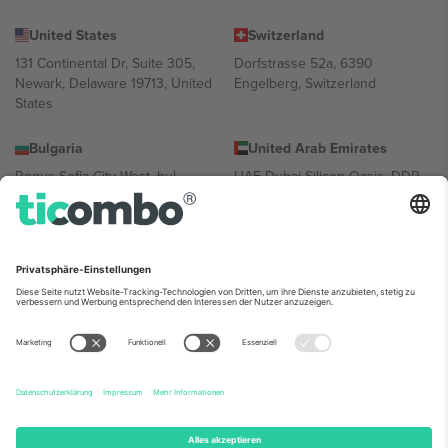
United States
Switzerland
131 Continental Dr, Suite 305,
Dorfstrasse 52a, 6390
Newark, Delaware 19713, United
Engelberg, Switzerland
States
Bulgaria
United Arab Emirates
Regus Sofia City West, bul
UAE Dubai Silicon Oasis, DDP
Totleben 53-55, 1606 Sofia,
Building A1, Office 302, Dubai,
Bulgaria
United Arab Emirates
Mexico
Av Chapultepec 360, Roma
Norte, Cuauhtémoc, 06700
Ciudad de México, CDMX,
Mexico
Die juristische Person des Plattformanbieters kann je nach
Standort, Veranstaltung und/oder Domäne variieren. Weitere
Informationen finden Sie auf der jeweiligen Veranstaltungsseite, im
Impressum und in den Allgemeinen Geschäftsbedingungen.,