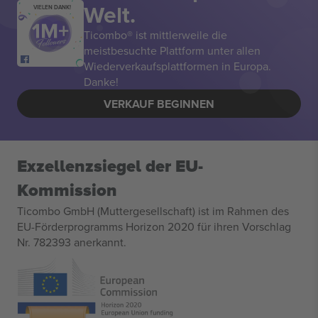
Welt.
VIELEN DANK!
Ticombo® ist mittlerweile die
meistbesuchte Plattform unter allen
Wiederverkaufsplattformen in Europa.
Danke!
VERKAUF BEGINNEN
Exzellenzsiegel der EU-
Kommission
Ticombo GmbH (Muttergesellschaft) ist im Rahmen des
EU-Förderprogramms Horizon 2020 für ihren Vorschlag
Nr. 782393 anerkannt.