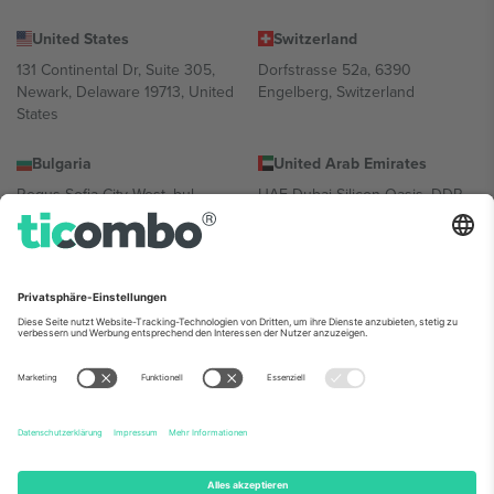
United States
Switzerland
131 Continental Dr, Suite 305,
Dorfstrasse 52a, 6390
Newark, Delaware 19713, United
Engelberg, Switzerland
States
Bulgaria
United Arab Emirates
Regus Sofia City West, bul
UAE Dubai Silicon Oasis, DDP
Totleben 53-55, 1606 Sofia,
Building A1, Office 302, Dubai,
Bulgaria
United Arab Emirates
Mexico
Av Chapultepec 360, Roma
Norte, Cuauhtémoc, 06700
Ciudad de México, CDMX,
Mexico
Die juristische Person des Plattformanbieters kann je nach
Standort, Veranstaltung und/oder Domäne variieren. Weitere
Informationen finden Sie auf der jeweiligen Veranstaltungsseite, im
Impressum und in den Allgemeinen Geschäftsbedingungen.,