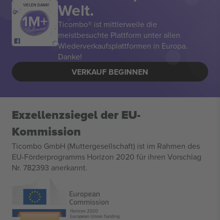
Welt.
VIELEN DANK!
Ticombo® ist mittlerweile die
meistbesuchte Plattform unter allen
Wiederverkaufsplattformen in Europa.
Danke!
VERKAUF BEGINNEN
Exzellenzsiegel der EU-
Kommission
Ticombo GmbH (Muttergesellschaft) ist im Rahmen des
EU-Förderprogramms Horizon 2020 für ihren Vorschlag
Nr. 782393 anerkannt.