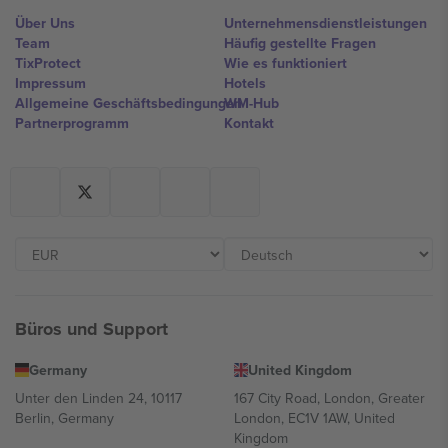
Über Uns
Unternehmensdienstleistungen
Team
Häufig gestellte Fragen
TixProtect
Wie es funktioniert
Impressum
Hotels
Allgemeine Geschäftsbedingungen
WM-Hub
Partnerprogramm
Kontakt
Büros und Support
Germany
United Kingdom
Unter den Linden 24, 10117
167 City Road, London, Greater
Berlin, Germany
London, EC1V 1AW, United
Kingdom