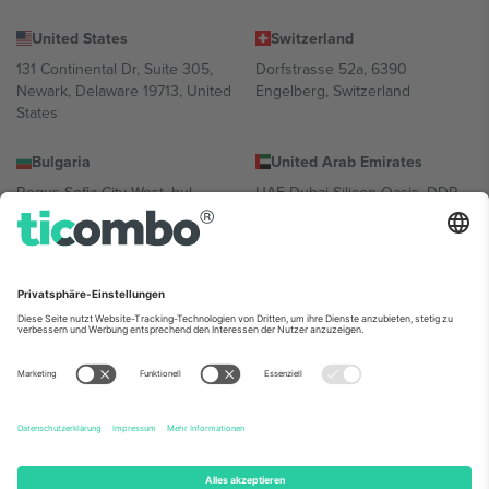
United States
Switzerland
131 Continental Dr, Suite 305,
Dorfstrasse 52a, 6390
Newark, Delaware 19713, United
Engelberg, Switzerland
States
Bulgaria
United Arab Emirates
Regus Sofia City West, bul
UAE Dubai Silicon Oasis, DDP
Totleben 53-55, 1606 Sofia,
Building A1, Office 302, Dubai,
Bulgaria
United Arab Emirates
Mexico
Av Chapultepec 360, Roma
Norte, Cuauhtémoc, 06700
Ciudad de México, CDMX,
Mexico
Die juristische Person des Plattformanbieters kann je nach
Standort, Veranstaltung und/oder Domäne variieren. Weitere
Informationen finden Sie auf der jeweiligen Veranstaltungsseite, im
Impressum und in den Allgemeinen Geschäftsbedingungen.,