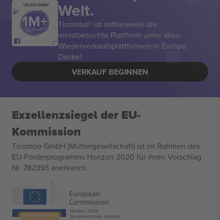
Welt.
VIELEN DANK!
Ticombo® ist mittlerweile die
meistbesuchte Plattform unter allen
Wiederverkaufsplattformen in Europa.
Danke!
VERKAUF BEGINNEN
Exzellenzsiegel der EU-
Kommission
Ticombo GmbH (Muttergesellschaft) ist im Rahmen des
EU-Förderprogramms Horizon 2020 für ihren Vorschlag
Nr. 782393 anerkannt.