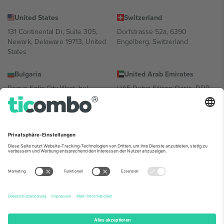
United States
Switzerland
131 Continental Dr, Suite 305,
Dorfstrasse 52a, 6390
Newark, Delaware 19713, United
Engelberg, Switzerland
States
Bulgaria
United Arab Emirates
Regus Sofia City West, bul
UAE Dubai Silicon Oasis, DDP
Totleben 53-55, 1606 Sofia,
Building A1, Office 302, Dubai,
Bulgaria
United Arab Emirates
Mexico
Av Chapultepec 360, Roma
Norte, Cuauhtémoc, 06700
Ciudad de México, CDMX,
Mexico
Die juristische Person des Plattformanbieters kann je nach
Standort, Veranstaltung und/oder Domäne variieren. Weitere
Informationen finden Sie auf der jeweiligen Veranstaltungsseite, im
Impressum und in den Allgemeinen Geschäftsbedingungen.,