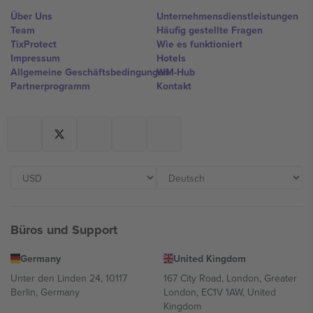
Über Uns
Unternehmensdienstleistungen
Team
Häufig gestellte Fragen
TixProtect
Wie es funktioniert
Impressum
Hotels
Allgemeine Geschäftsbedingungen
WM-Hub
Partnerprogramm
Kontakt
Büros und Support
Germany
United Kingdom
Unter den Linden 24, 10117
167 City Road, London, Greater
Berlin, Germany
London, EC1V 1AW, United
Kingdom