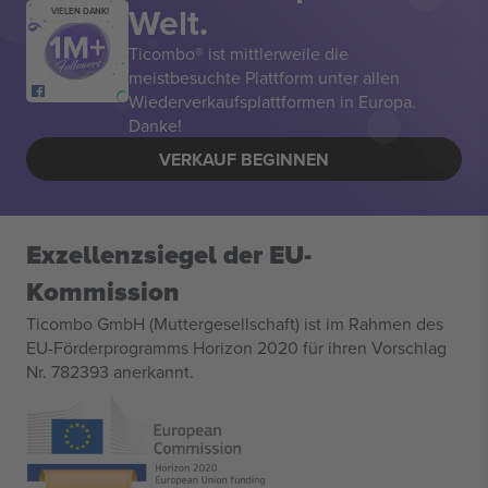
Welt.
VIELEN DANK!
Ticombo® ist mittlerweile die
meistbesuchte Plattform unter allen
Wiederverkaufsplattformen in Europa.
Danke!
VERKAUF BEGINNEN
Exzellenzsiegel der EU-
Kommission
Ticombo GmbH (Muttergesellschaft) ist im Rahmen des
EU-Förderprogramms Horizon 2020 für ihren Vorschlag
Nr. 782393 anerkannt.