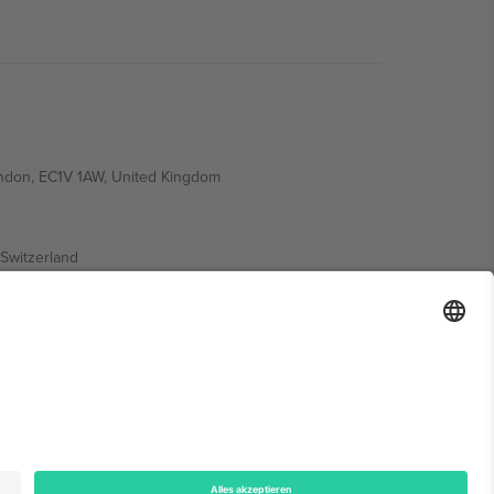
ondon, EC1V 1AW, United Kingdom
Switzerland
ding A1, Office 302, Dubai, United Arab Emirates
onen finden Sie auf der jeweiligen Veranstaltungsseite,
n.