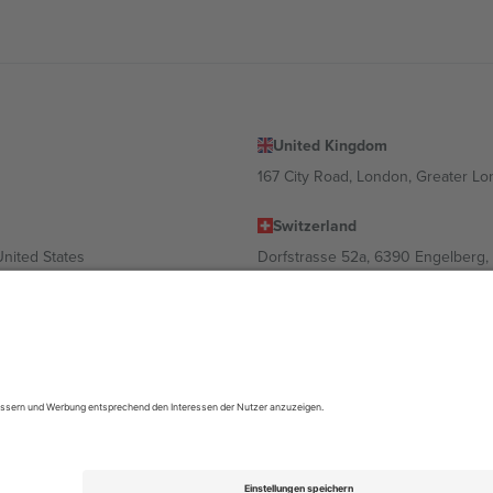
United Kingdom
167 City Road, London, Greater L
Switzerland
United States
Dorfstrasse 52a, 6390 Engelberg, 
United Arab Emirates
ulgaria
UAE Dubai Silicon Oasis, DDP Buil
 Ciudad de México, CDMX, Mexico
ach Standort, Veranstaltung und/oder Domäne variieren. Weitere Informati
gungen.,
Impressum
und
AGBs.
© 2026 Ticombo. Alle Rechte vorbehalte