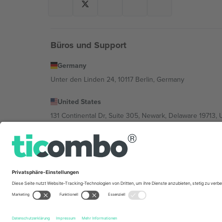
Büros und Support
Germany
Unter den Linden 24, 10117 Berlin, Germany
United States
131 Continental Dr, Suite 305, Newark, Delaware 19713, 
Bulgaria
Regus Sofia City West, bul Totleben 53-55, 1606 Sofia, B
Mexico
Av Chapultepec 360, Roma Norte, Cuauhtémoc, 06700
Die juristische Person des Plattformanbieters kann je n
im Impressum und in den Allgemeinen Geschäftsbedin