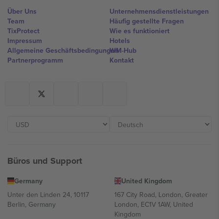
Über Uns
Unternehmensdienstleistungen
Team
Häufig gestellte Fragen
TixProtect
Wie es funktioniert
Impressum
Hotels
Allgemeine Geschäftsbedingungen
WM-Hub
Partnerprogramm
Kontakt
Büros und Support
Germany
United Kingdom
Unter den Linden 24, 10117
167 City Road, London, Greater
Berlin, Germany
London, EC1V 1AW, United
Kingdom