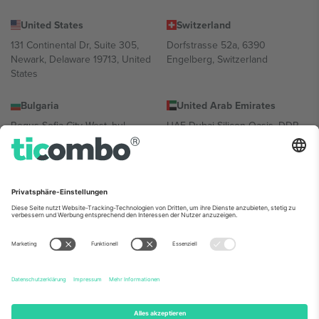
United States
Switzerland
131 Continental Dr, Suite 305,
Dorfstrasse 52a, 6390
Newark, Delaware 19713, United
Engelberg, Switzerland
States
Bulgaria
United Arab Emirates
Regus Sofia City West, bul
UAE Dubai Silicon Oasis, DDP
Totleben 53-55, 1606 Sofia,
Building A1, Office 302, Dubai,
Bulgaria
United Arab Emirates
Mexico
Av Chapultepec 360, Roma
Norte, Cuauhtémoc, 06700
Ciudad de México, CDMX,
Mexico
Die juristische Person des Plattformanbieters kann je nach
Standort, Veranstaltung und/oder Domäne variieren. Weitere
Informationen finden Sie auf der jeweiligen Veranstaltungsseite, im
Impressum und in den Allgemeinen Geschäftsbedingungen.,