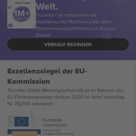
Welt.
VIELEN DANK!
Ticombo® ist mittlerweile die
meistbesuchte Plattform unter allen
Wiederverkaufsplattformen in Europa.
Danke!
VERKAUF BEGINNEN
Exzellenzsiegel der EU-
Kommission
Ticombo GmbH (Muttergesellschaft) ist im Rahmen des
EU-Förderprogramms Horizon 2020 für ihren Vorschlag
Nr. 782393 anerkannt.