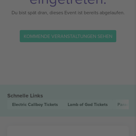
Du bist spät dran, dieses Event ist bereits abgelaufen.
KOMMENDE VERANSTALTUNGEN SEHEN
Schnelle Links
Electric Callboy
Tickets
Lamb of God
Tickets
Paradise