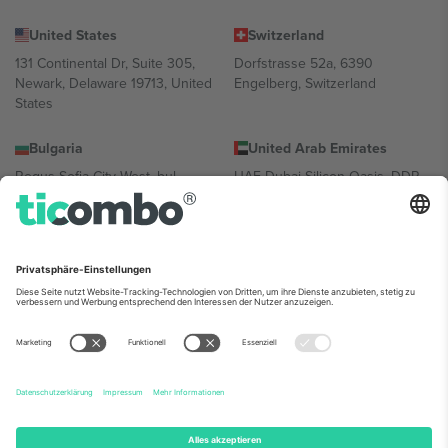
United States
Switzerland
131 Continental Dr, Suite 305,
Dorfstrasse 52a, 6390
Newark, Delaware 19713, United
Engelberg, Switzerland
States
Bulgaria
United Arab Emirates
Regus Sofia City West, bul
UAE Dubai Silicon Oasis, DDP
Totleben 53-55, 1606 Sofia,
Building A1, Office 302, Dubai,
Bulgaria
United Arab Emirates
Mexico
Av Chapultepec 360, Roma
Norte, Cuauhtémoc, 06700
Ciudad de México, CDMX,
Mexico
Die juristische Person des Plattformanbieters kann je nach
Standort, Veranstaltung und/oder Domäne variieren. Weitere
Informationen finden Sie auf der jeweiligen Veranstaltungsseite, im
Impressum und in den Allgemeinen Geschäftsbedingungen.,