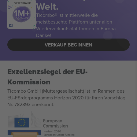
Welt.
VIELEN DANK!
Ticombo® ist mittlerweile die
meistbesuchte Plattform unter allen
Wiederverkaufsplattformen in Europa.
Danke!
VERKAUF BEGINNEN
Exzellenzsiegel der EU-
Kommission
Ticombo GmbH (Muttergesellschaft) ist im Rahmen des
EU-Förderprogramms Horizon 2020 für ihren Vorschlag
Nr. 782393 anerkannt.