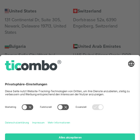
United States
Switzerland
131 Continental Dr, Suite 305,
Dorfstrasse 52a, 6390
Newark, Delaware 19713, United
Engelberg, Switzerland
States
Bulgaria
United Arab Emirates
Regus Sofia City West, bul
UAE Dubai Silicon Oasis, DDP
Totleben 53-55, 1606 Sofia,
Building A1, Office 302, Dubai,
Bulgaria
United Arab Emirates
Mexico
Av Chapultepec 360, Roma
Norte, Cuauhtémoc, 06700
Ciudad de México, CDMX,
Mexico
Die juristische Person des Plattformanbieters kann je nach
Standort, Veranstaltung und/oder Domäne variieren. Weitere
Informationen finden Sie auf der jeweiligen Veranstaltungsseite, im
Impressum und in den Allgemeinen Geschäftsbedingungen.,