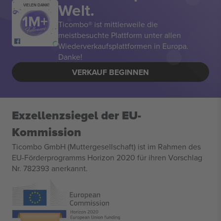
Welt.
VIELEN DANK!
Ticombo® ist mittlerweile die
meistbesuchte Plattform unter allen
Wiederverkaufsplattformen in Europa.
Danke!
VERKAUF BEGINNEN
Exzellenzsiegel der EU-
Kommission
Ticombo GmbH (Muttergesellschaft) ist im Rahmen des
EU-Förderprogramms Horizon 2020 für ihren Vorschlag
Nr. 782393 anerkannt.