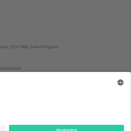
ondon, EC1V 1AW, United Kingdom
Switzerland
ding A1, Office 302, Dubai, United Arab Emirates
onen finden Sie auf der jeweiligen Veranstaltungsseite,
n.