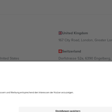
United Kingdom
167 City Road, London, Greater L
Switzerland
United States
Dorfstrasse 52a, 6390 Engelberg, 
United Arab Emirates
ulgaria
UAE Dubai Silicon Oasis, DDP Buil
 Ciudad de México, CDMX, Mexico
ach Standort, Veranstaltung und/oder Domäne variieren. Weitere Informati
gungen.,
Impressum
und
AGBs.
© 2026 Ticombo. Alle Rechte vorbehalte