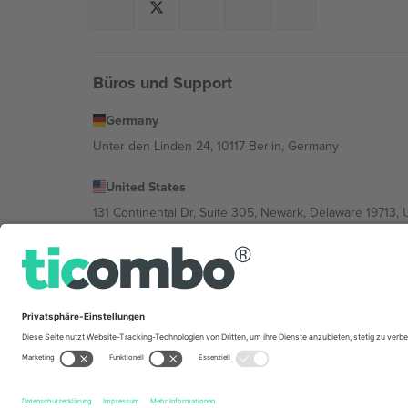
Büros und Support
Germany
Unter den Linden 24, 10117 Berlin, Germany
United States
131 Continental Dr, Suite 305, Newark, Delaware 19713, 
Bulgaria
Regus Sofia City West, bul Totleben 53-55, 1606 Sofia, B
Mexico
Av Chapultepec 360, Roma Norte, Cuauhtémoc, 06700
Die juristische Person des Plattformanbieters kann je n
im Impressum und in den Allgemeinen Geschäftsbedin