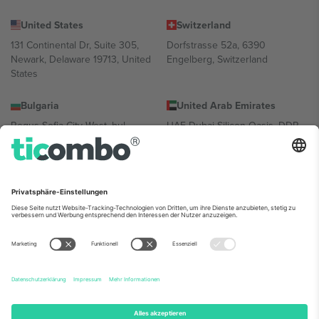
United States
Switzerland
131 Continental Dr, Suite 305,
Dorfstrasse 52a, 6390
Newark, Delaware 19713, United
Engelberg, Switzerland
States
Bulgaria
United Arab Emirates
Regus Sofia City West, bul
UAE Dubai Silicon Oasis, DDP
Totleben 53-55, 1606 Sofia,
Building A1, Office 302, Dubai,
Bulgaria
United Arab Emirates
Mexico
Av Chapultepec 360, Roma
Norte, Cuauhtémoc, 06700
Ciudad de México, CDMX,
Mexico
Die juristische Person des Plattformanbieters kann je nach
Standort, Veranstaltung und/oder Domäne variieren. Weitere
Informationen finden Sie auf der jeweiligen Veranstaltungsseite, im
Impressum und in den Allgemeinen Geschäftsbedingungen.,