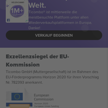
Welt.
VIELEN DANK!
Ticombo® ist mittlerweile die
meistbesuchte Plattform unter allen
Wiederverkaufsplattformen in Europa.
Danke!
VERKAUF BEGINNEN
Exzellenzsiegel der EU-
Kommission
Ticombo GmbH (Muttergesellschaft) ist im Rahmen des
EU-Förderprogramms Horizon 2020 für ihren Vorschlag
Nr. 782393 anerkannt.