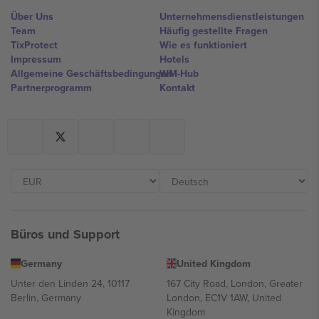
Über Uns
Unternehmensdienstleistungen
Team
Häufig gestellte Fragen
TixProtect
Wie es funktioniert
Impressum
Hotels
Allgemeine Geschäftsbedingungen
WM-Hub
Partnerprogramm
Kontakt
Büros und Support
Germany
United Kingdom
Unter den Linden 24, 10117
167 City Road, London, Greater
Berlin, Germany
London, EC1V 1AW, United
Kingdom