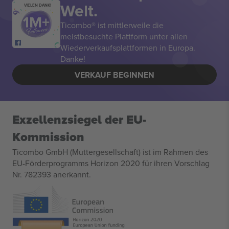
Welt.
VIELEN DANK!
Ticombo® ist mittlerweile die
meistbesuchte Plattform unter allen
Wiederverkaufsplattformen in Europa.
Danke!
VERKAUF BEGINNEN
Exzellenzsiegel der EU-
Kommission
Ticombo GmbH (Muttergesellschaft) ist im Rahmen des
EU-Förderprogramms Horizon 2020 für ihren Vorschlag
Nr. 782393 anerkannt.