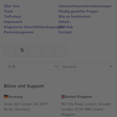
Über Uns
Unternehmensdienstleistungen
Team
Häufig gestellte Fragen
TixProtect
Wie es funktioniert
Impressum
Hotels
Allgemeine Geschäftsbedingungen
WM-Hub
Partnerprogramm
Kontakt
Büros und Support
Germany
United Kingdom
Unter den Linden 24, 10117
167 City Road, London, Greater
Berlin, Germany
London, EC1V 1AW, United
Kingdom