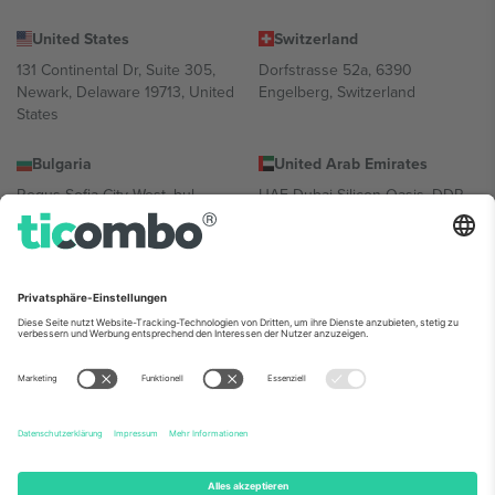
United States
Switzerland
131 Continental Dr, Suite 305,
Dorfstrasse 52a, 6390
Newark, Delaware 19713, United
Engelberg, Switzerland
States
Bulgaria
United Arab Emirates
Regus Sofia City West, bul
UAE Dubai Silicon Oasis, DDP
Totleben 53-55, 1606 Sofia,
Building A1, Office 302, Dubai,
Bulgaria
United Arab Emirates
Mexico
Av Chapultepec 360, Roma
Norte, Cuauhtémoc, 06700
Ciudad de México, CDMX,
Mexico
Die juristische Person des Plattformanbieters kann je nach
Standort, Veranstaltung und/oder Domäne variieren. Weitere
Informationen finden Sie auf der jeweiligen Veranstaltungsseite, im
Impressum und in den Allgemeinen Geschäftsbedingungen.,