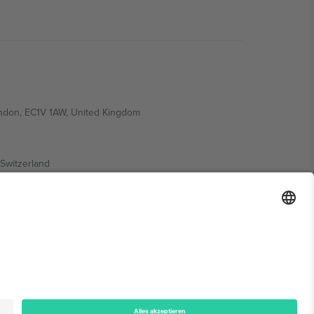
ondon, EC1V 1AW, United Kingdom
Switzerland
ding A1, Office 302, Dubai, United Arab Emirates
onen finden Sie auf der jeweiligen Veranstaltungsseite,
n.