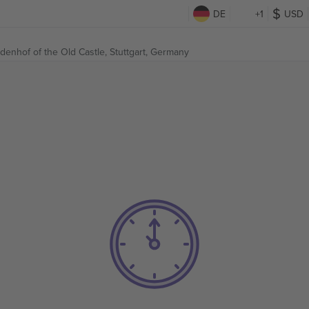
DE
+1
USD
adenhof of the Old Castle,
Stuttgart, Germany