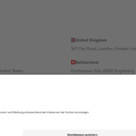
United Kingdom
167 City Road, London, Greater L
Switzerland
United States
Dorfstrasse 52a, 6390 Engelberg, 
United Arab Emirates
ulgaria
UAE Dubai Silicon Oasis, DDP Buil
 Ciudad de México, CDMX, Mexico
ach Standort, Veranstaltung und/oder Domäne variieren. Weitere Informati
gungen.,
Impressum
und
AGBs.
© 2026 Ticombo. Alle Rechte vorbehalte