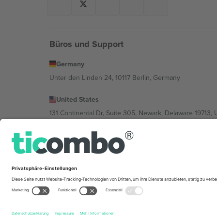
Büros und Support
Germany
Unter den Linden 24, 10117 Berlin, Germany
United States
131 Continental Dr, Suite 305, Newark, Delaware 19713, 
Bulgaria
Regus Sofia City West, bul Totleben 53-55, 1606 Sofia, B
Mexico
Av Chapultepec 360, Roma Norte, Cuauhtémoc, 06700
Die juristische Person des Plattformanbieters kann je n
im Impressum und in den Allgemeinen Geschäftsbedin