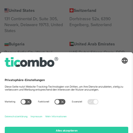
United States
Switzerland
131 Continental Dr, Suite 305,
Dorfstrasse 52a, 6390
Newark, Delaware 19713, United
Engelberg, Switzerland
States
Bulgaria
United Arab Emirates
Regus Sofia City West, bul
UAE Dubai Silicon Oasis, DDP
Totleben 53-55, 1606 Sofia,
Building A1, Office 302, Dubai,
Bulgaria
United Arab Emirates
Mexico
Av Chapultepec 360, Roma
Norte, Cuauhtémoc, 06700
Ciudad de México, CDMX,
Mexico
Die juristische Person des Plattformanbieters kann je nach
Standort, Veranstaltung und/oder Domäne variieren. Weitere
Informationen finden Sie auf der jeweiligen Veranstaltungsseite, im
Impressum und in den Allgemeinen Geschäftsbedingungen.,