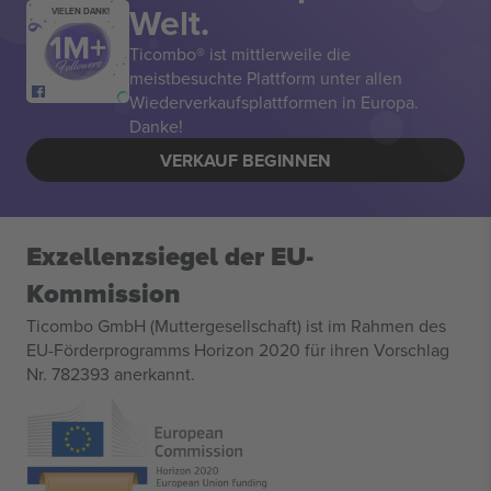
Welt.
VIELEN DANK!
Ticombo® ist mittlerweile die
meistbesuchte Plattform unter allen
Wiederverkaufsplattformen in Europa.
Danke!
VERKAUF BEGINNEN
Exzellenzsiegel der EU-
Kommission
Ticombo GmbH (Muttergesellschaft) ist im Rahmen des
EU-Förderprogramms Horizon 2020 für ihren Vorschlag
Nr. 782393 anerkannt.