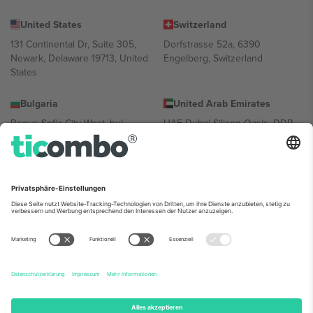
United States
Switzerland
131 Continental Dr, Suite 305,
Dorfstrasse 52a, 6390
Newark, Delaware 19713, United
Engelberg, Switzerland
States
Bulgaria
United Arab Emirates
Regus Sofia City West, bul
UAE Dubai Silicon Oasis, DDP
Totleben 53-55, 1606 Sofia,
Building A1, Office 302, Dubai,
Bulgaria
United Arab Emirates
Mexico
Av Chapultepec 360, Roma
Norte, Cuauhtémoc, 06700
Ciudad de México, CDMX,
Mexico
Die juristische Person des Plattformanbieters kann je nach
Standort, Veranstaltung und/oder Domäne variieren. Weitere
Informationen finden Sie auf der jeweiligen Veranstaltungsseite, im
Impressum und in den Allgemeinen Geschäftsbedingungen.,