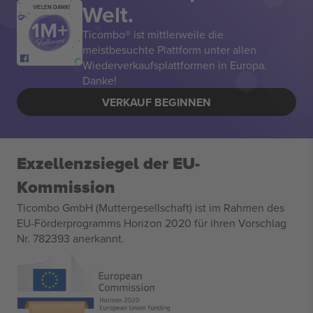
Welt.
VIELEN DANK!
Ticombo® ist mittlerweile die
meistbesuchte Plattform unter allen
Wiederverkaufsplattformen in Europa.
Danke!
VERKAUF BEGINNEN
Exzellenzsiegel der EU-
Kommission
Ticombo GmbH (Muttergesellschaft) ist im Rahmen des
EU-Förderprogramms Horizon 2020 für ihren Vorschlag
Nr. 782393 anerkannt.