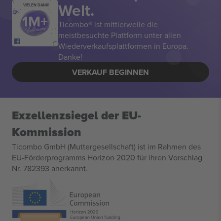
Welt.
VIELEN DANK!
Ticombo® ist mittlerweile die
meistbesuchte Plattform unter allen
Wiederverkaufsplattformen in Europa.
Danke!
VERKAUF BEGINNEN
Exzellenzsiegel der EU-
Kommission
Ticombo GmbH (Muttergesellschaft) ist im Rahmen des
EU-Förderprogramms Horizon 2020 für ihren Vorschlag
Nr. 782393 anerkannt.