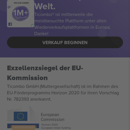
Welt.
VIELEN DANK!
Ticombo® ist mittlerweile die
meistbesuchte Plattform unter allen
Wiederverkaufsplattformen in Europa.
Danke!
VERKAUF BEGINNEN
Exzellenzsiegel der EU-
Kommission
Ticombo GmbH (Muttergesellschaft) ist im Rahmen des
EU-Förderprogramms Horizon 2020 für ihren Vorschlag
Nr. 782393 anerkannt.