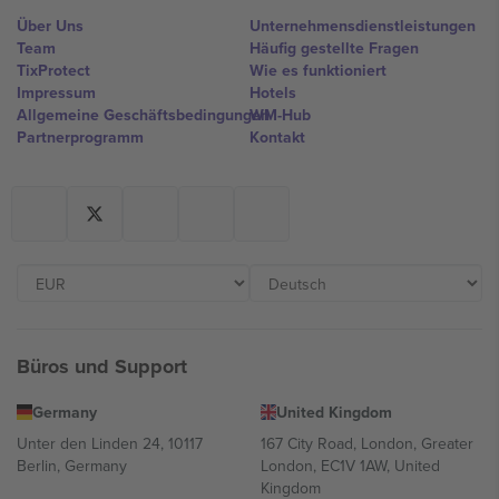
Über Uns
Unternehmensdienstleistungen
Team
Häufig gestellte Fragen
TixProtect
Wie es funktioniert
Impressum
Hotels
Allgemeine Geschäftsbedingungen
WM-Hub
Partnerprogramm
Kontakt
Büros und Support
Germany
United Kingdom
Unter den Linden 24, 10117
167 City Road, London, Greater
Berlin, Germany
London, EC1V 1AW, United
Kingdom