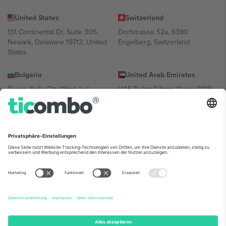
United States
Switzerland
131 Continental Dr, Suite 305,
Dorfstrasse 52a, 6390
Newark, Delaware 19713, United
Engelberg, Switzerland
States
Bulgaria
United Arab Emirates
Regus Sofia City West, bul
UAE Dubai Silicon Oasis, DDP
Totleben 53-55, 1606 Sofia,
Building A1, Office 302, Dubai,
Bulgaria
United Arab Emirates
Mexico
Av Chapultepec 360, Roma
Norte, Cuauhtémoc, 06700
Ciudad de México, CDMX,
Mexico
Die juristische Person des Plattformanbieters kann je nach
Standort, Veranstaltung und/oder Domäne variieren. Weitere
Informationen finden Sie auf der jeweiligen Veranstaltungsseite, im
Impressum und in den Allgemeinen Geschäftsbedingungen.,