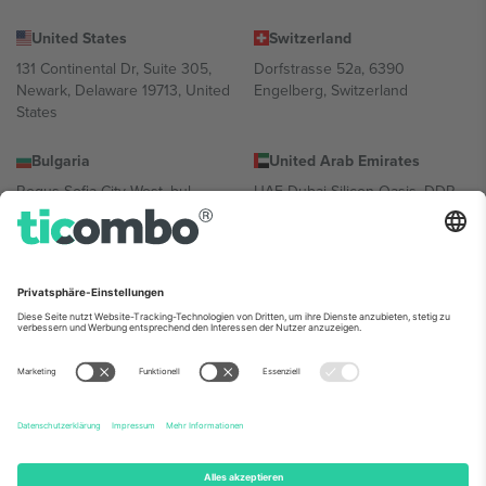
United States
Switzerland
131 Continental Dr, Suite 305,
Dorfstrasse 52a, 6390
Newark, Delaware 19713, United
Engelberg, Switzerland
States
Bulgaria
United Arab Emirates
Regus Sofia City West, bul
UAE Dubai Silicon Oasis, DDP
Totleben 53-55, 1606 Sofia,
Building A1, Office 302, Dubai,
Bulgaria
United Arab Emirates
Mexico
Av Chapultepec 360, Roma
Norte, Cuauhtémoc, 06700
Ciudad de México, CDMX,
Mexico
Die juristische Person des Plattformanbieters kann je nach
Standort, Veranstaltung und/oder Domäne variieren. Weitere
Informationen finden Sie auf der jeweiligen Veranstaltungsseite, im
Impressum und in den Allgemeinen Geschäftsbedingungen.,