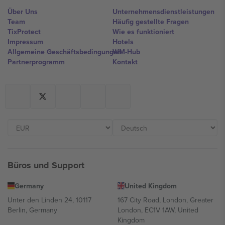
Über Uns
Unternehmensdienstleistungen
Team
Häufig gestellte Fragen
TixProtect
Wie es funktioniert
Impressum
Hotels
Allgemeine Geschäftsbedingungen
WM-Hub
Partnerprogramm
Kontakt
Büros und Support
Germany
United Kingdom
Unter den Linden 24, 10117
167 City Road, London, Greater
Berlin, Germany
London, EC1V 1AW, United
Kingdom