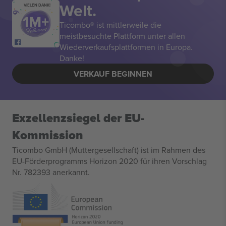
Welt.
VIELEN DANK!
Ticombo® ist mittlerweile die
meistbesuchte Plattform unter allen
Wiederverkaufsplattformen in Europa.
Danke!
VERKAUF BEGINNEN
Exzellenzsiegel der EU-
Kommission
Ticombo GmbH (Muttergesellschaft) ist im Rahmen des
EU-Förderprogramms Horizon 2020 für ihren Vorschlag
Nr. 782393 anerkannt.