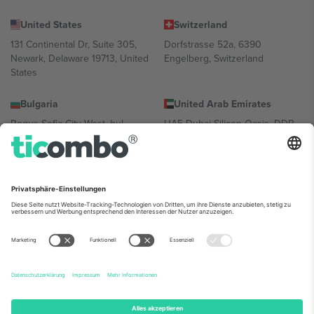
United States
Switzerland
131 Continental Dr, Suite 305,
Dorfstrasse 52a, 6390
Newark, Delaware 19713, United
Engelberg, Switzerland
States
Bulgaria
United Arab Emirates
Regus Sofia City West, bul
UAE Dubai Silicon Oasis, DDP
Totleben 53-55, 1606 Sofia,
Building A1, Office 302, Dubai,
Bulgaria
United Arab Emirates
Mexico
Av Chapultepec 360, Roma
Norte, Cuauhtémoc, 06700
Ciudad de México, CDMX,
Mexico
Die juristische Person des Plattformanbieters kann je nach
Standort, Veranstaltung und/oder Domäne variieren. Weitere
Informationen finden Sie auf der jeweiligen Veranstaltungsseite, im
Impressum und in den Allgemeinen Geschäftsbedingungen.,