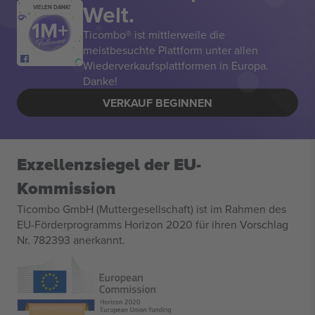
Welt.
VIELEN DANK!
Ticombo® ist mittlerweile die
meistbesuchte Plattform unter allen
Wiederverkaufsplattformen in Europa.
Danke!
VERKAUF BEGINNEN
Exzellenzsiegel der EU-
Kommission
Ticombo GmbH (Muttergesellschaft) ist im Rahmen des
EU-Förderprogramms Horizon 2020 für ihren Vorschlag
Nr. 782393 anerkannt.