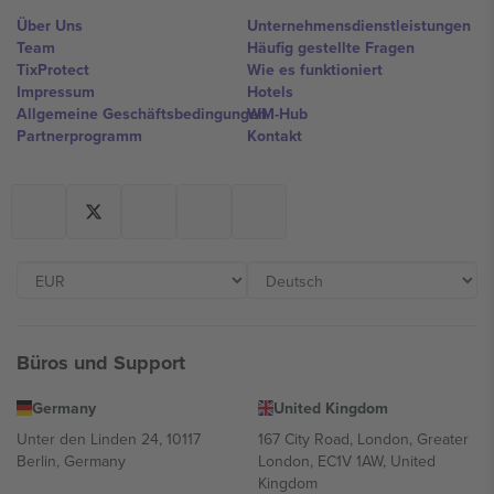
Über Uns
Unternehmensdienstleistungen
Team
Häufig gestellte Fragen
TixProtect
Wie es funktioniert
Impressum
Hotels
Allgemeine Geschäftsbedingungen
WM-Hub
Partnerprogramm
Kontakt
Büros und Support
Germany
United Kingdom
Unter den Linden 24, 10117
167 City Road, London, Greater
Berlin, Germany
London, EC1V 1AW, United
Kingdom