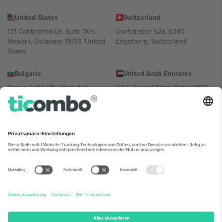
United States
Switzerland
131 Continental Dr, Suite 305,
Dorfstrasse 52a, 6390
Newark, Delaware 19713, United
Engelberg, Switzerland
States
Bulgaria
United Arab Emirates
Regus Sofia City West, bul
UAE Dubai Silicon Oasis, DDP
Totleben 53-55, 1606 Sofia,
Building A1, Office 302, Dubai,
Bulgaria
United Arab Emirates
Mexico
Av Chapultepec 360, Roma
Norte, Cuauhtémoc, 06700
Ciudad de México, CDMX,
Mexico
Die juristische Person des Plattformanbieters kann je nach
Standort, Veranstaltung und/oder Domäne variieren. Weitere
Informationen finden Sie auf der jeweiligen Veranstaltungsseite, im
Impressum und in den Allgemeinen Geschäftsbedingungen.,