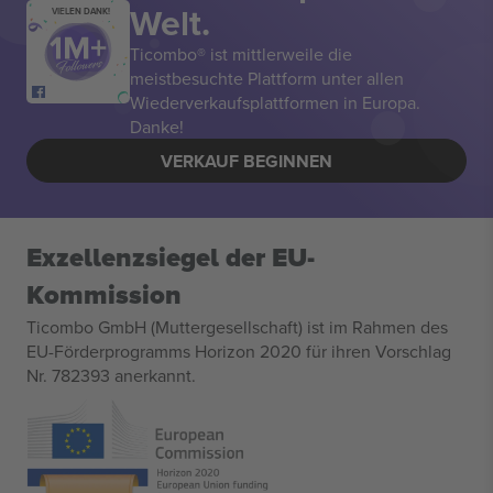
Welt.
VIELEN DANK!
Ticombo® ist mittlerweile die
meistbesuchte Plattform unter allen
Wiederverkaufsplattformen in Europa.
Danke!
VERKAUF BEGINNEN
Exzellenzsiegel der EU-
Kommission
Ticombo GmbH (Muttergesellschaft) ist im Rahmen des
EU-Förderprogramms Horizon 2020 für ihren Vorschlag
Nr. 782393 anerkannt.