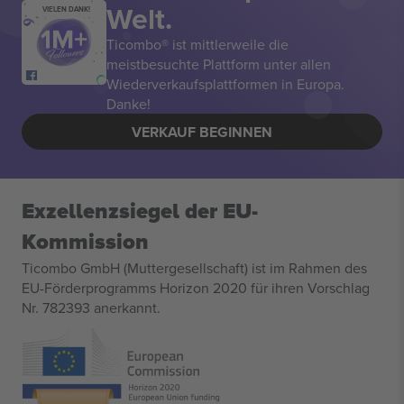
Welt.
VIELEN DANK!
Ticombo® ist mittlerweile die
meistbesuchte Plattform unter allen
Wiederverkaufsplattformen in Europa.
Danke!
VERKAUF BEGINNEN
Exzellenzsiegel der EU-
Kommission
Ticombo GmbH (Muttergesellschaft) ist im Rahmen des
EU-Förderprogramms Horizon 2020 für ihren Vorschlag
Nr. 782393 anerkannt.