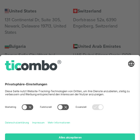
United States
Switzerland
131 Continental Dr, Suite 305,
Dorfstrasse 52a, 6390
Newark, Delaware 19713, United
Engelberg, Switzerland
States
Bulgaria
United Arab Emirates
Regus Sofia City West, bul
UAE Dubai Silicon Oasis, DDP
Totleben 53-55, 1606 Sofia,
Building A1, Office 302, Dubai,
Bulgaria
United Arab Emirates
Mexico
Av Chapultepec 360, Roma
Norte, Cuauhtémoc, 06700
Ciudad de México, CDMX,
Mexico
Die juristische Person des Plattformanbieters kann je nach
Standort, Veranstaltung und/oder Domäne variieren. Weitere
Informationen finden Sie auf der jeweiligen Veranstaltungsseite, im
Impressum und in den Allgemeinen Geschäftsbedingungen.,