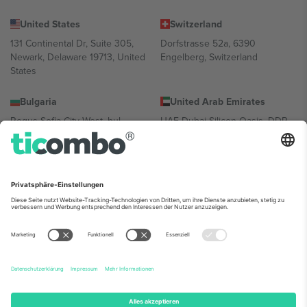
United States
Switzerland
131 Continental Dr, Suite 305,
Dorfstrasse 52a, 6390
Newark, Delaware 19713, United
Engelberg, Switzerland
States
Bulgaria
United Arab Emirates
Regus Sofia City West, bul
UAE Dubai Silicon Oasis, DDP
Totleben 53-55, 1606 Sofia,
Building A1, Office 302, Dubai,
Bulgaria
United Arab Emirates
Mexico
Av Chapultepec 360, Roma
Norte, Cuauhtémoc, 06700
Ciudad de México, CDMX,
Mexico
Die juristische Person des Plattformanbieters kann je nach
Standort, Veranstaltung und/oder Domäne variieren. Weitere
Informationen finden Sie auf der jeweiligen Veranstaltungsseite, im
Impressum und in den Allgemeinen Geschäftsbedingungen.,