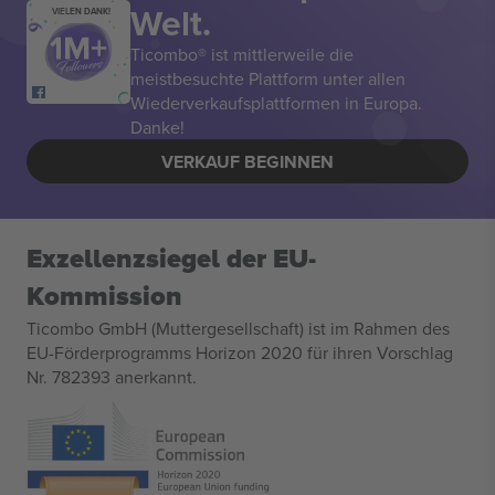
Welt.
VIELEN DANK!
Ticombo® ist mittlerweile die
meistbesuchte Plattform unter allen
Wiederverkaufsplattformen in Europa.
Danke!
VERKAUF BEGINNEN
Exzellenzsiegel der EU-
Kommission
Ticombo GmbH (Muttergesellschaft) ist im Rahmen des
EU-Förderprogramms Horizon 2020 für ihren Vorschlag
Nr. 782393 anerkannt.