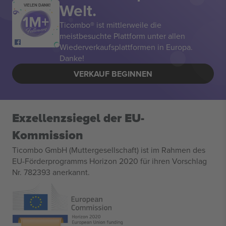
Welt.
VIELEN DANK!
Ticombo® ist mittlerweile die
meistbesuchte Plattform unter allen
Wiederverkaufsplattformen in Europa.
Danke!
VERKAUF BEGINNEN
Exzellenzsiegel der EU-
Kommission
Ticombo GmbH (Muttergesellschaft) ist im Rahmen des
EU-Förderprogramms Horizon 2020 für ihren Vorschlag
Nr. 782393 anerkannt.