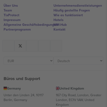
Über Uns
Unternehmensdienstleistungen
Team
Häufig gestellte Fragen
TixProtect
Wie es funktioniert
Impressum
Hotels
Allgemeine Geschäftsbedingungen
WM-Hub
Partnerprogramm
Kontakt
Büros und Support
Germany
United Kingdom
Unter den Linden 24, 10117
167 City Road, London, Greater
Berlin, Germany
London, EC1V 1AW, United
Kingdom