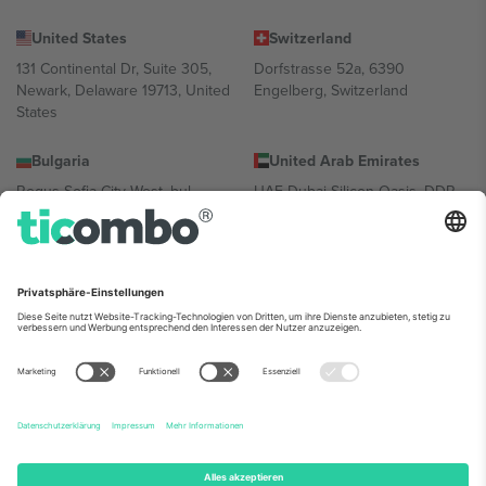
United States
Switzerland
131 Continental Dr, Suite 305,
Dorfstrasse 52a, 6390
Newark, Delaware 19713, United
Engelberg, Switzerland
States
Bulgaria
United Arab Emirates
Regus Sofia City West, bul
UAE Dubai Silicon Oasis, DDP
Totleben 53-55, 1606 Sofia,
Building A1, Office 302, Dubai,
Bulgaria
United Arab Emirates
Mexico
Av Chapultepec 360, Roma
Norte, Cuauhtémoc, 06700
Ciudad de México, CDMX,
Mexico
Die juristische Person des Plattformanbieters kann je nach
Standort, Veranstaltung und/oder Domäne variieren. Weitere
Informationen finden Sie auf der jeweiligen Veranstaltungsseite, im
Impressum und in den Allgemeinen Geschäftsbedingungen.,