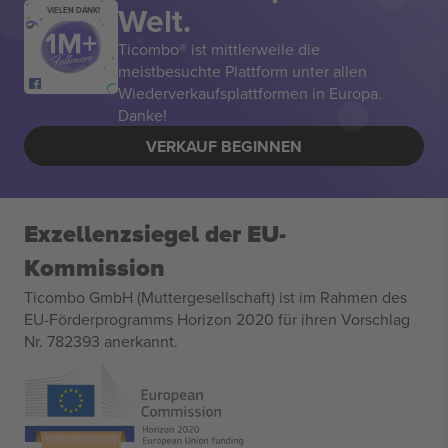
Welt.
VIELEN DANK!
Ticombo® ist mittlerweile die
meistbesuchte Plattform unter allen
Wiederverkaufsplattformen in Europa.
Danke!
VERKAUF BEGINNEN
Exzellenzsiegel der EU-
Kommission
Ticombo GmbH (Muttergesellschaft) ist im Rahmen des
EU-Förderprogramms Horizon 2020 für ihren Vorschlag
Nr. 782393 anerkannt.