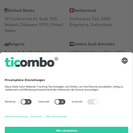
United States
Switzerland
131 Continental Dr, Suite 305,
Dorfstrasse 52a, 6390
Newark, Delaware 19713, United
Engelberg, Switzerland
States
Bulgaria
United Arab Emirates
Regus Sofia City West, bul
UAE Dubai Silicon Oasis, DDP
Totleben 53-55, 1606 Sofia,
Building A1, Office 302, Dubai,
Bulgaria
United Arab Emirates
Mexico
Av Chapultepec 360, Roma
Norte, Cuauhtémoc, 06700
Ciudad de México, CDMX,
Mexico
Die juristische Person des Plattformanbieters kann je nach
Standort, Veranstaltung und/oder Domäne variieren. Weitere
Informationen finden Sie auf der jeweiligen Veranstaltungsseite, im
Impressum und in den Allgemeinen Geschäftsbedingungen.,