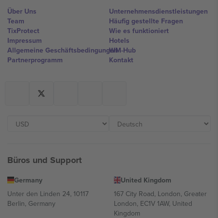
Über Uns
Unternehmensdienstleistungen
Team
Häufig gestellte Fragen
TixProtect
Wie es funktioniert
Impressum
Hotels
Allgemeine Geschäftsbedingungen
WM-Hub
Partnerprogramm
Kontakt
Büros und Support
Germany
United Kingdom
Unter den Linden 24, 10117
167 City Road, London, Greater
Berlin, Germany
London, EC1V 1AW, United
Kingdom