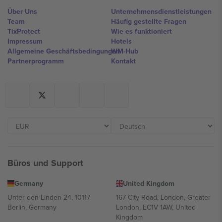
Über Uns
Unternehmensdienstleistungen
Team
Häufig gestellte Fragen
TixProtect
Wie es funktioniert
Impressum
Hotels
Allgemeine Geschäftsbedingungen
WM-Hub
Partnerprogramm
Kontakt
Büros und Support
Germany
United Kingdom
Unter den Linden 24, 10117
167 City Road, London, Greater
Berlin, Germany
London, EC1V 1AW, United
Kingdom