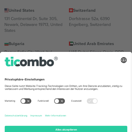
United States
Switzerland
131 Continental Dr, Suite 305,
Dorfstrasse 52a, 6390
Newark, Delaware 19713, United
Engelberg, Switzerland
States
Bulgaria
United Arab Emirates
Regus Sofia City West, bul
UAE Dubai Silicon Oasis, DDP
Totleben 53-55, 1606 Sofia,
Building A1, Office 302, Dubai,
Bulgaria
United Arab Emirates
Mexico
Av Chapultepec 360, Roma
Norte, Cuauhtémoc, 06700
Ciudad de México, CDMX,
Mexico
Die juristische Person des Plattformanbieters kann je nach
Standort, Veranstaltung und/oder Domäne variieren. Weitere
Informationen finden Sie auf der jeweiligen Veranstaltungsseite, im
Impressum und in den Allgemeinen Geschäftsbedingungen.,