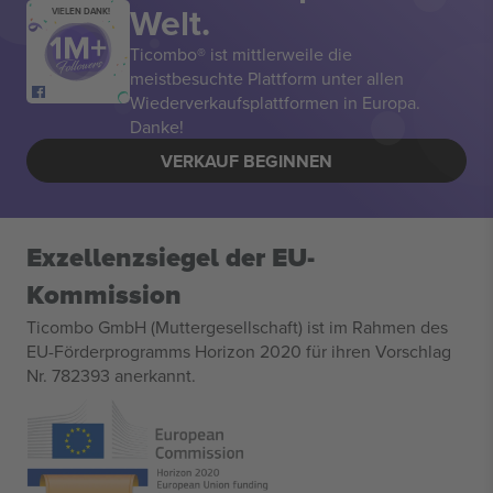
Welt.
VIELEN DANK!
Ticombo® ist mittlerweile die
meistbesuchte Plattform unter allen
Wiederverkaufsplattformen in Europa.
Danke!
VERKAUF BEGINNEN
Exzellenzsiegel der EU-
Kommission
Ticombo GmbH (Muttergesellschaft) ist im Rahmen des
EU-Förderprogramms Horizon 2020 für ihren Vorschlag
Nr. 782393 anerkannt.